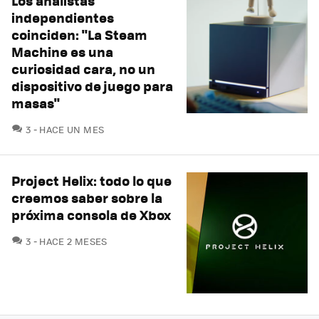
Los analistas
independientes
coinciden: "La Steam
Machine es una
curiosidad cara, no un
dispositivo de juego para
masas"
COMENTARIOS
3
HACE UN MES
Project Helix: todo lo que
creemos saber sobre la
próxima consola de Xbox
COMENTARIOS
3
HACE 2 MESES