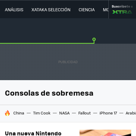
Suscríbete a
ANÁLISIS
XATAKA SELECCIÓN
CIENCIA
MOVILIDAD
Consolas de sobremesa
HOY SE HABLA DE
China
Tim Cook
NASA
Fallout
iPhone 17
Arabi
Una nueva Nintendo