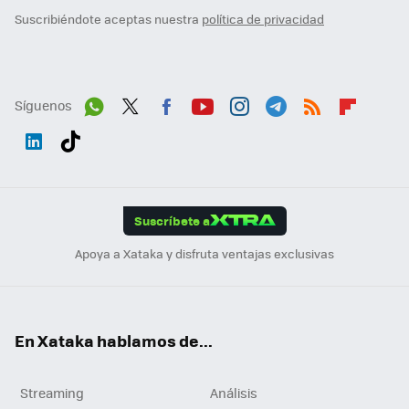
Suscribiéndote aceptas nuestra
política de privacidad
Síguenos
Wh
Twit
Fac
You
Inst
Tele
RSS
Flip
ats
ter
ebo
tub
agr
gra
boa
Link
Tikt
App
ok
e
am
m
rd
edI
ok
Suscríbete a
n
Apoya a Xataka y disfruta ventajas exclusivas
En Xataka hablamos de...
Streaming
Análisis