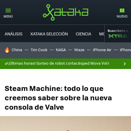
MENÚ
NUEVO
Suscríbete a
ANÁLISIS
XATAKA SELECCIÓN
CIENCIA
MOVILIDAD
HOY SE HABLA DE
China
Tim Cook
NASA
Waze
iPhone Air
iPhone
🌿¡Últimas horas! Sorteo de robot cortacésped Mova ViAX
Steam Machine: todo lo que
creemos saber sobre la nueva
consola de Valve