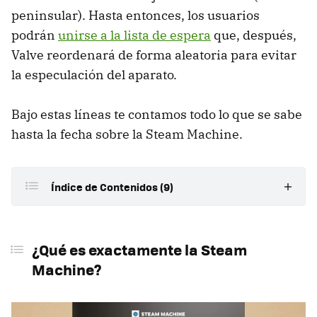
peninsular). Hasta entonces, los usuarios
podrán
unirse a la lista de espera
que, después,
Valve reordenará de forma aleatoria para evitar
la especulación del aparato.
Bajo estas líneas te contamos todo lo que se sabe
hasta la fecha sobre la Steam Machine.
Índice de Contenidos (9)
¿Qué es exactamente la Steam Machine?
¿Qué es exactamente la Steam
¿Cuándo sale la Steam Machine?
Machine?
¿Cuánto cuesta la Steam Machine?
¿Cómo funciona el sistema de reservas?