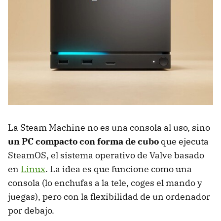
¿Qué especificaciones tiene la Steam Machine?
¿Qué diseño y tamaño tiene?
¿Qué puertos y conectividad ofrece?
¿Cómo es el nuevo Steam Controller?
¿Qué sistema operativo usa y cómo va el catálogo?
La Steam Machine no es una consola al uso, sino
un PC compacto con forma de cubo
que ejecuta
SteamOS, el sistema operativo de Valve basado
en
Linux
. La idea es que funcione como una
consola (lo enchufas a la tele, coges el mando y
juegas), pero con la flexibilidad de un ordenador
por debajo.