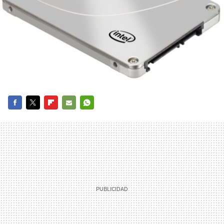
FACEBOOK
TWITTER
FLIPBOARD
E-
WHATSAPP
MAIL