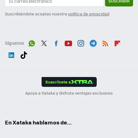
SUSCRIBIR
Suscribiéndote aceptas nuestra
política de privacidad
Síguenos
Wh
Twit
Fac
You
Inst
Tele
RSS
Flip
ats
ter
ebo
tub
agr
gra
boa
Link
Tikt
App
ok
e
am
m
rd
edI
ok
Suscríbete a
n
Apoya a Xataka y disfruta ventajas exclusivas
En Xataka hablamos de...