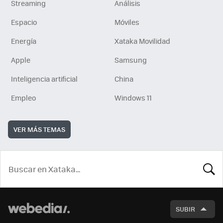
Streaming
Análisis
Espacio
Móviles
Energía
Xataka Movilidad
Apple
Samsung
Inteligencia artificial
China
Empleo
Windows 11
VER MÁS TEMAS
BUSCA
SUBIR