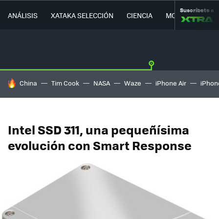
Suscríbete a
ANÁLISIS
XATAKA SELECCIÓN
CIENCIA
MOVILIDAD
HOY SE HABLA DE
China
Tim Cook
NASA
Waze
iPhone Air
iPhone
Intel SSD 311, una pequeñísima
evolución con Smart Response