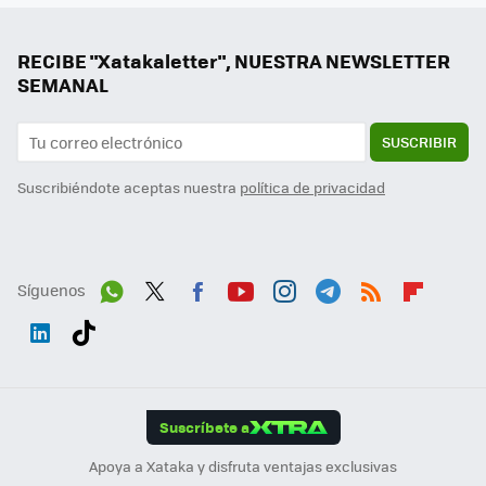
RECIBE "Xatakaletter", NUESTRA NEWSLETTER
SEMANAL
SUSCRIBIR
Suscribiéndote aceptas nuestra
política de privacidad
Síguenos
Wh
Twit
Fac
You
Inst
Tele
RSS
Flip
ats
ter
ebo
tub
agr
gra
boa
Link
Tikt
App
ok
e
am
m
rd
edI
ok
Suscríbete a
n
Apoya a Xataka y disfruta ventajas exclusivas