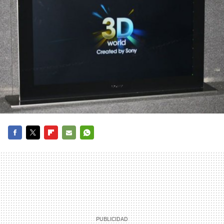
FACEBOOK
TWITTER
FLIPBOARD
E-
WHATSAPP
MAIL