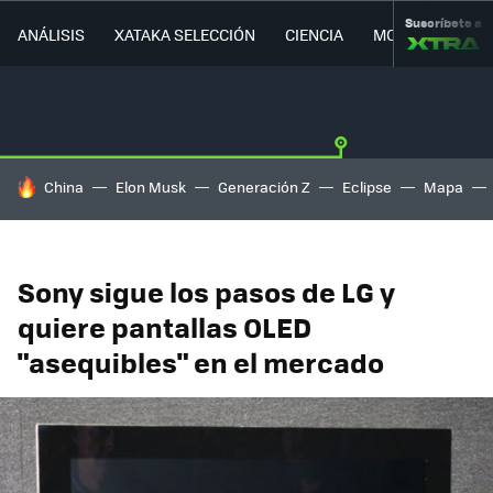
Suscríbete a
ANÁLISIS
XATAKA SELECCIÓN
CIENCIA
MOVILIDAD
HOY SE HABLA DE
China
Elon Musk
Generación Z
Eclipse
Mapa
Sony sigue los pasos de LG y
quiere pantallas OLED
"asequibles" en el mercado