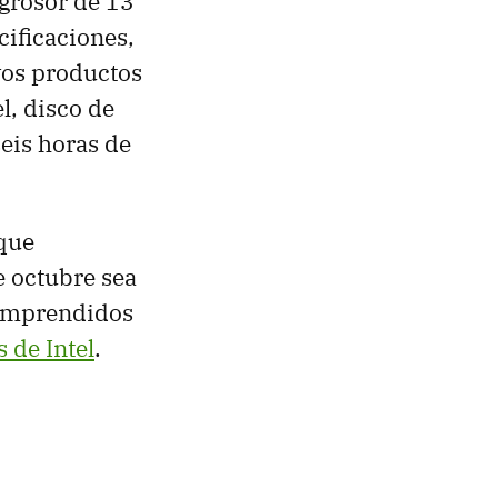
 grosor de 13
cificaciones,
vos productos
l, disco de
eis horas de
que
e octubre sea
comprendidos
s de Intel
.