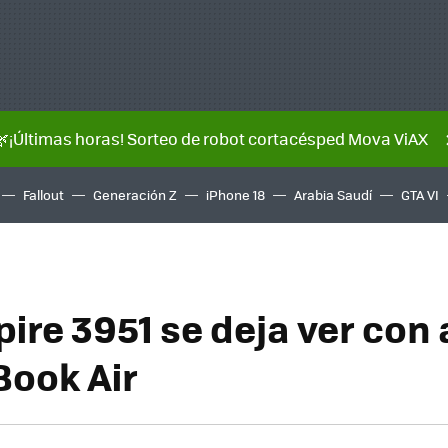
🌿¡Últimas horas! Sorteo de robot cortacésped Mova ViAX
Fallout
Generación Z
iPhone 18
Arabia Saudí
GTA VI
pire 3951 se deja ver con
ook Air