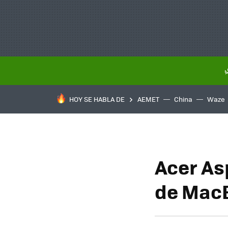
HOY SE HABLA DE
AEMET
China
Waze
Acer As
de MacB