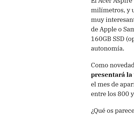
El Acer Aspire
milímetros, y 
muy interesant
de Apple o Sam
160GB
SSD
(op
autonomía.
Como novedad 
presentará la
el mes de apar
entre los 800 
¿Qué os parece