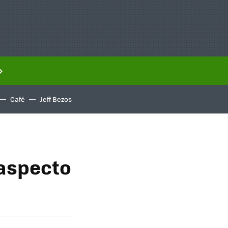
Café
Jeff Bezos
 aspecto