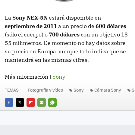
La
Sony NEX-5N
estará disponible en
septiembre de 2011
a un precio de
600 dólares
(sólo el cuerpo) o
700 dólares
con un objetivo 18-
55 milímetros. De momento no hay datos sobre
su precio en Europa, aunque todo indica que se
mantendrá en las mismas cifras.
Más información |
Sony
TEMAS
Fotografía y vídeo
Sony
Cámara Sony
S
FACEBOOK
TWITTER
FLIPBOARD
E-
WHATSAPP
MAIL