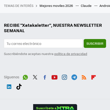
TEMAS DE INTERÉS
Mejores moviles 2026
Claude
Androi
RECIBE "Xatakaletter", NUESTRA NEWSLETTER
SEMANAL
SUSCRIBIR
Suscribiéndote aceptas nuestra
política de privacidad
Síguenos
Wh
Twit
Fac
You
Inst
Tele
RSS
Flip
ats
ter
ebo
tub
agr
gra
boa
Link
Tikt
App
ok
e
am
m
rd
edI
ok
Suscríbete a
n