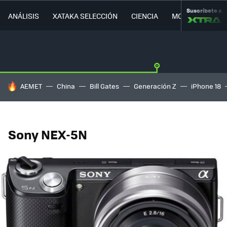
Suscríbete a
ANÁLISIS
XATAKA SELECCIÓN
CIENCIA
MOVILIDAD
HOY SE HABLA DE
AEMET
China
Bill Gates
Generación Z
iPhone 18
Sony NEX-5N