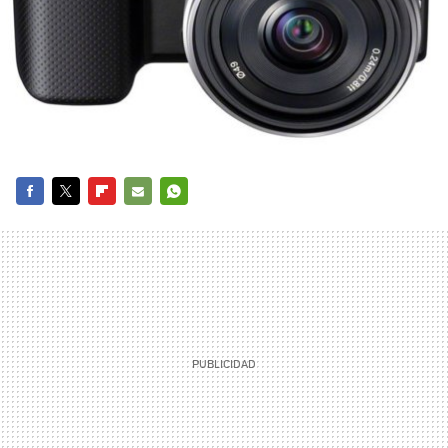
FACEBOOK
TWITTER
FLIPBOARD
E-
WHATSAPP
MAIL