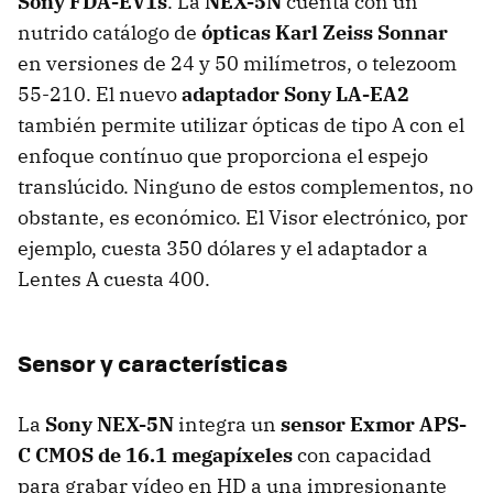
Sony FDA-EV1s
. La
NEX-5N
cuenta con un
nutrido catálogo de
ópticas Karl Zeiss Sonnar
en versiones de 24 y 50 milímetros, o telezoom
55-210. El nuevo
adaptador Sony LA-EA2
también permite utilizar ópticas de tipo A con el
enfoque contínuo que proporciona el espejo
translúcido. Ninguno de estos complementos, no
obstante, es económico. El Visor electrónico, por
ejemplo, cuesta 350 dólares y el adaptador a
Lentes A cuesta 400.
Sensor y características
La
Sony NEX-5N
integra un
sensor Exmor
APS-
C
CMOS
de 16.1 megapíxeles
con capacidad
para grabar vídeo en HD a una impresionante