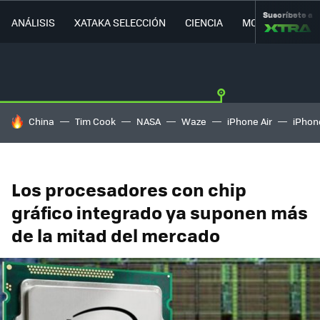
Suscríbete a
ANÁLISIS
XATAKA SELECCIÓN
CIENCIA
MOVILIDAD
HOY SE HABLA DE
China
Tim Cook
NASA
Waze
iPhone Air
iPhone
Los procesadores con chip
gráfico integrado ya suponen más
de la mitad del mercado