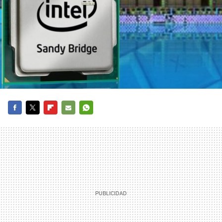
FACEBOOK
TWITTER
FLIPBOARD
E-
WHATSAPP
MAIL