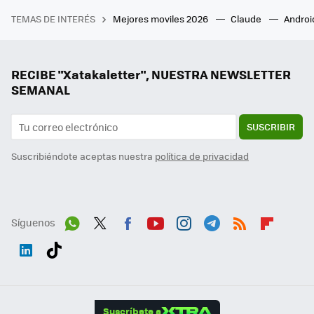
TEMAS DE INTERÉS
Mejores moviles 2026
Claude
Androi
RECIBE "Xatakaletter", NUESTRA NEWSLETTER
SEMANAL
SUSCRIBIR
Suscribiéndote aceptas nuestra
política de privacidad
Síguenos
Wh
Twit
Fac
You
Inst
Tele
RSS
Flip
ats
ter
ebo
tub
agr
gra
boa
Link
Tikt
App
ok
e
am
m
rd
edI
ok
Suscríbete a