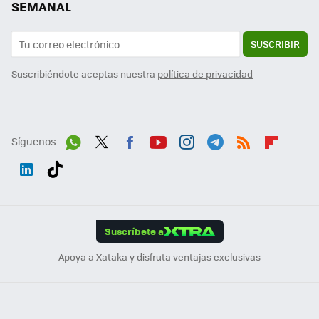
SEMANAL
SUSCRIBIR
Suscribiéndote aceptas nuestra
política de privacidad
Síguenos
Wh
Twit
Fac
You
Inst
Tele
RSS
Flip
ats
ter
ebo
tub
agr
gra
boa
Link
Tikt
App
ok
e
am
m
rd
edI
ok
Suscríbete a
n
Apoya a Xataka y disfruta ventajas exclusivas