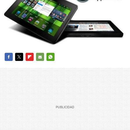
FACEBOOK
TWITTER
FLIPBOARD
E-
WHATSAPP
MAIL