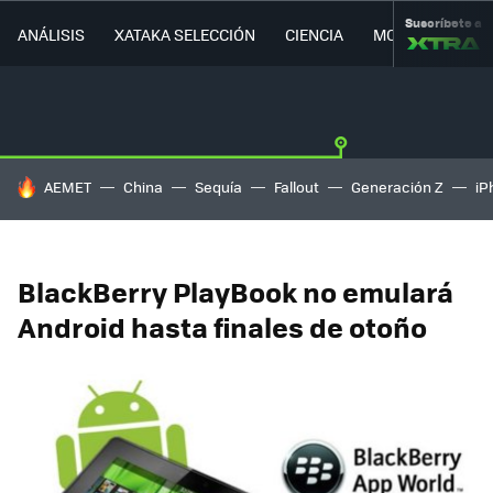
Suscríbete a
ANÁLISIS
XATAKA SELECCIÓN
CIENCIA
MOVILIDAD
HOY SE HABLA DE
AEMET
China
Sequía
Fallout
Generación Z
iP
BlackBerry PlayBook no emulará
Android hasta finales de otoño