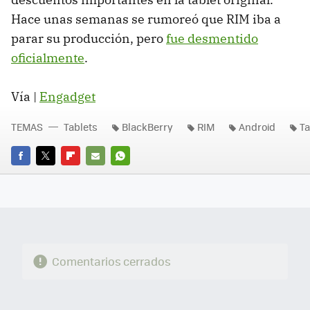
Hace unas semanas se rumoreó que
RIM
iba a
parar su producción, pero
fue desmentido
oficialmente
.
Vía |
Engadget
TEMAS
Tablets
BlackBerry
RIM
Android
Ta
FACEBOOK
TWITTER
FLIPBOARD
E-
WHATSAPP
MAIL
Comentarios cerrados