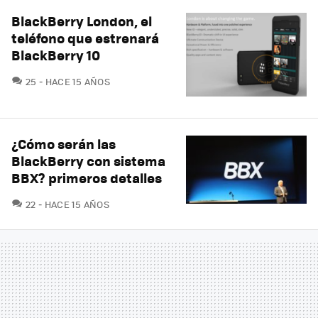
BlackBerry London, el
teléfono que estrenará
BlackBerry 10
COMENTARIOS
25
HACE 15 AÑOS
¿Cómo serán las
BlackBerry con sistema
BBX? primeros detalles
COMENTARIOS
22
HACE 15 AÑOS