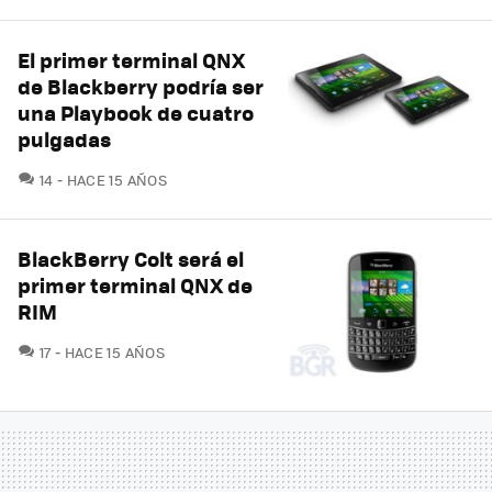
El primer terminal QNX
de Blackberry podría ser
una Playbook de cuatro
pulgadas
COMENTARIOS
14
HACE 15 AÑOS
BlackBerry Colt será el
primer terminal QNX de
RIM
COMENTARIOS
17
HACE 15 AÑOS