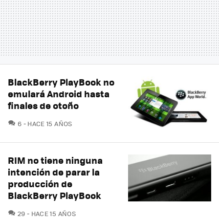
BlackBerry PlayBook no
emulará Android hasta
finales de otoño
COMENTARIOS
6
HACE 15 AÑOS
RIM no tiene ninguna
intención de parar la
producción de
BlackBerry PlayBook
COMENTARIOS
29
HACE 15 AÑOS