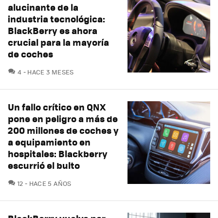
alucinante de la
industria tecnológica:
BlackBerry es ahora
crucial para la mayoría
de coches
COMENTARIOS
4
HACE 3 MESES
Un fallo crítico en QNX
pone en peligro a más de
200 millones de coches y
a equipamiento en
hospitales: Blackberry
escurrió el bulto
COMENTARIOS
12
HACE 5 AÑOS