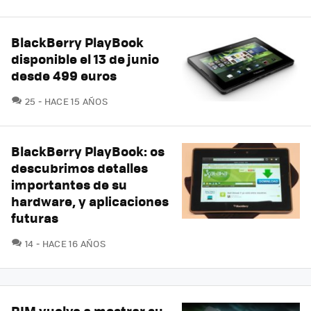
BlackBerry PlayBook
disponible el 13 de junio
desde 499 euros
COMENTARIOS
25
HACE 15 AÑOS
BlackBerry PlayBook: os
descubrimos detalles
importantes de su
hardware, y aplicaciones
futuras
COMENTARIOS
14
HACE 16 AÑOS
RIM vuelve a mostrar su