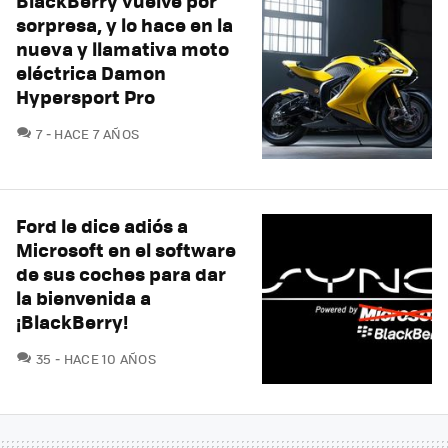
BlackBerry vuelve por
sorpresa, y lo hace en la
nueva y llamativa moto
eléctrica Damon
Hypersport Pro
COMENTARIOS
7
HACE 7 AÑOS
Ford le dice adiós a
Microsoft en el software
de sus coches para dar
la bienvenida a
¡BlackBerry!
COMENTARIOS
35
HACE 10 AÑOS