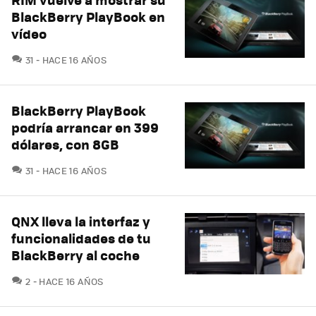
BlackBerry PlayBook en
vídeo
COMENTARIOS
31
HACE 16 AÑOS
BlackBerry PlayBook
podría arrancar en 399
dólares, con 8GB
COMENTARIOS
31
HACE 16 AÑOS
QNX lleva la interfaz y
funcionalidades de tu
BlackBerry al coche
COMENTARIOS
2
HACE 16 AÑOS