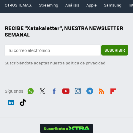
OTROS TEMAS:
Streaming
Análisis
Apple
Samsung
In
RECIBE "Xatakaletter", NUESTRA NEWSLETTER
SEMANAL
SUSCRIBIR
Suscribiéndote aceptas nuestra
política de privacidad
Síguenos
Wh
Twit
Fac
You
Inst
Tele
RSS
Flip
ats
ter
ebo
tub
agr
gra
boa
Link
Tikt
App
ok
e
am
m
rd
edI
ok
Suscríbete a
n