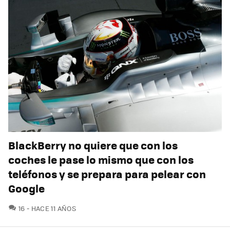
BlackBerry no quiere que con los
coches le pase lo mismo que con los
teléfonos y se prepara para pelear con
Google
COMENTARIOS
16
HACE 11 AÑOS