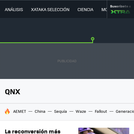
Suscríbete a
ANÁLISIS
XATAKA SELECCIÓN
CIENCIA
MOVILIDAD
QNX
HOY SE HABLA DE
AEMET
China
Sequía
Waze
Fallout
Generaci
La reconversión más