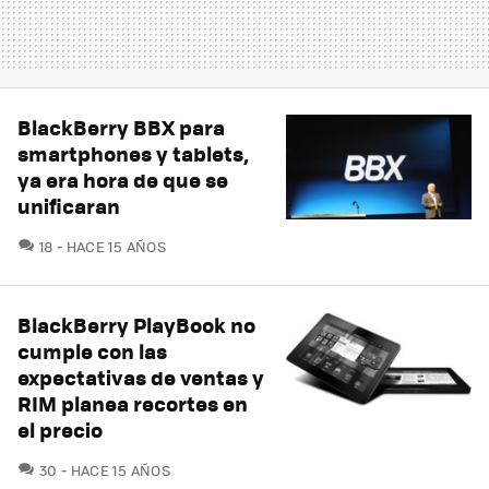
BlackBerry BBX para
smartphones y tablets,
ya era hora de que se
unificaran
COMENTARIOS
18
HACE 15 AÑOS
BlackBerry PlayBook no
cumple con las
expectativas de ventas y
RIM planea recortes en
el precio
COMENTARIOS
30
HACE 15 AÑOS