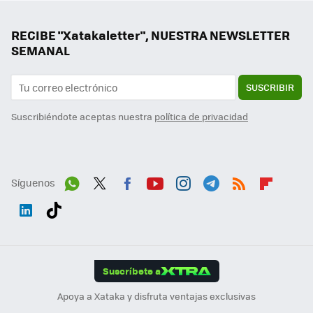
RECIBE "Xatakaletter", NUESTRA NEWSLETTER
SEMANAL
SUSCRIBIR
Suscribiéndote aceptas nuestra
política de privacidad
Síguenos
Wh
Twit
Fac
You
Inst
Tele
RSS
Flip
ats
ter
ebo
tub
agr
gra
boa
Link
Tikt
App
ok
e
am
m
rd
edI
ok
Suscríbete a
n
Apoya a Xataka y disfruta ventajas exclusivas