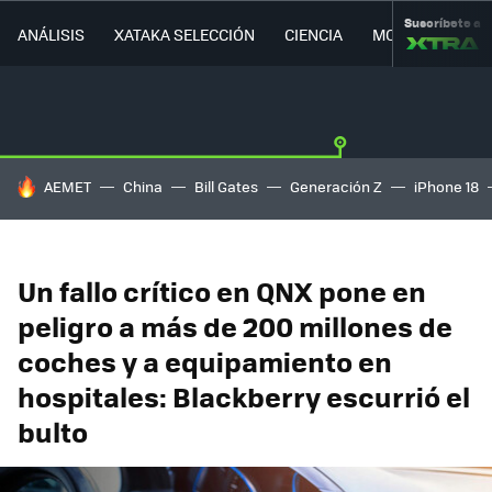
Suscríbete a
ANÁLISIS
XATAKA SELECCIÓN
CIENCIA
MOVILIDAD
HOY SE HABLA DE
AEMET
China
Bill Gates
Generación Z
iPhone 18
Un fallo crítico en QNX pone en
peligro a más de 200 millones de
coches y a equipamiento en
hospitales: Blackberry escurrió el
bulto