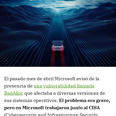
El pasado mes de abril Microsoft avisó de la
presencia de
una vulnerabilidad llamada
BadAlloc
que afectaba a diversas versiones de
sus sistemas operativos.
El problema era grave,
pero en Microsoft trabajaron junto al CISA
(Cybersecurity and Infrastructure Security