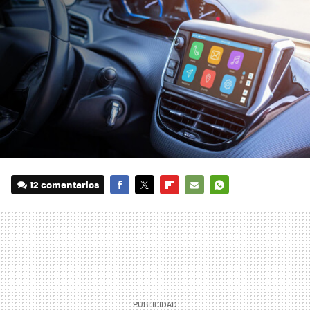
12 comentarios
FACEBOOK
TWITTER
FLIPBOARD
E-
WHATSAPP
MAIL