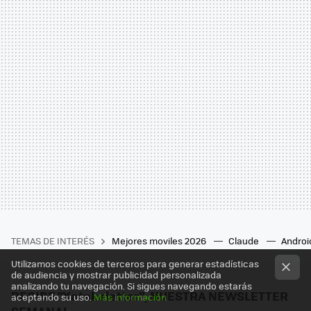
TEMAS DE INTERÉS
Mejores moviles 2026
Claude
Androi
Utilizamos cookies de terceros para generar estadísticas
de audiencia y mostrar publicidad personalizada
analizando tu navegación. Si sigues navegando estarás
RECIBE "Xatakaletter", NUESTRA NEWSLETTER
aceptando su uso.
Más información
SEMANAL