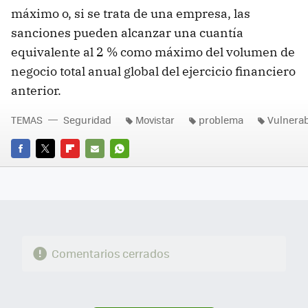
máximo o, si se trata de una empresa, las
sanciones pueden alcanzar una cuantía
equivalente al 2 % como máximo del volumen de
negocio total anual global del ejercicio financiero
anterior.
TEMAS
Seguridad
Movistar
problema
Vulnerab
FACEBOOK
TWITTER
FLIPBOARD
E-
WHATSAPP
MAIL
Comentarios cerrados