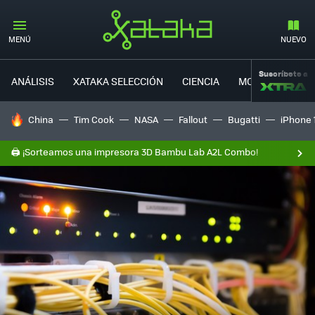
MENÚ
NUEVO
Suscríbete a
ANÁLISIS
XATAKA SELECCIÓN
CIENCIA
MOVILIDAD
HOY SE HABLA DE
China
Tim Cook
NASA
Fallout
Bugatti
iPhone 
🖨️ ¡Sorteamos una impresora 3D Bambu Lab A2L Combo!