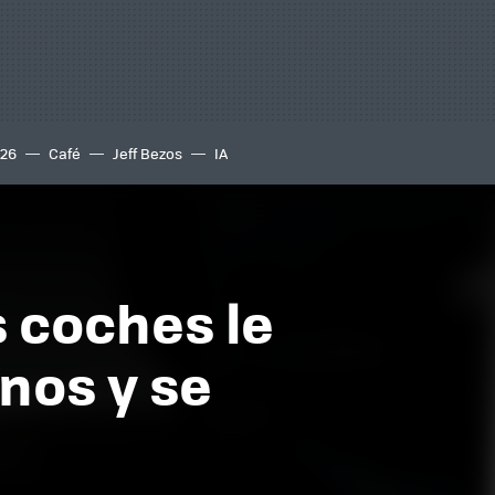
S26
Café
Jeff Bezos
IA
s coches le
nos y se