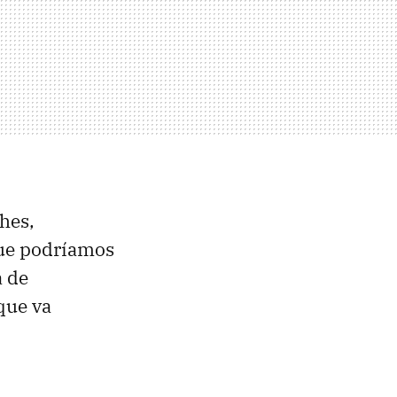
ches,
que podríamos
a de
que va