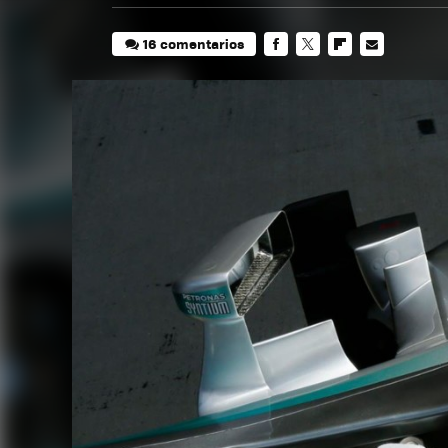
16 comentarios
FACEBOOK
TWITTER
FLIPBOARD
E-
MAIL