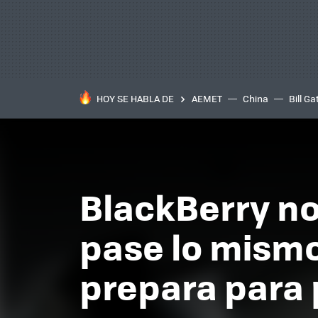
HOY SE HABLA DE
AEMET
China
Bill Ga
BlackBerry no
pase lo mismo
prepara para 