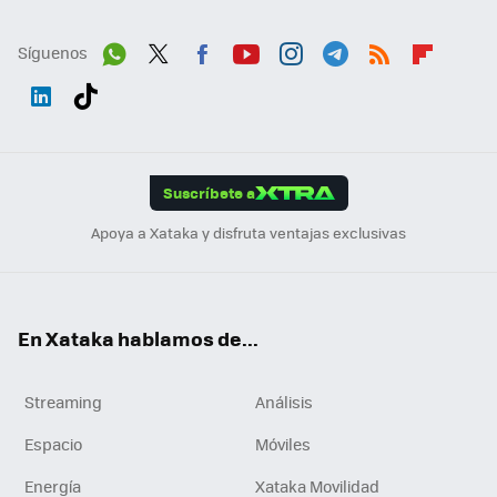
Síguenos
Wh
Twit
Fac
You
Inst
Tele
RSS
Flip
ats
ter
ebo
tub
agr
gra
boa
Link
Tikt
App
ok
e
am
m
rd
edI
ok
Suscríbete a
n
Apoya a Xataka y disfruta ventajas exclusivas
En Xataka hablamos de...
Streaming
Análisis
Espacio
Móviles
Energía
Xataka Movilidad