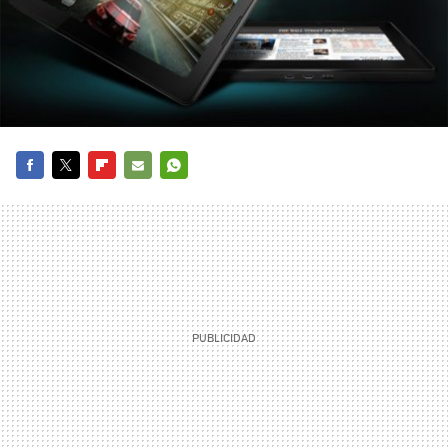
FACEBOOK
TWITTER
FLIPBOARD
E-
WHATSAPP
MAIL