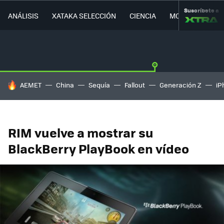
Suscríbete a
ANÁLISIS
XATAKA SELECCIÓN
CIENCIA
MOVILIDAD
HOY SE HABLA DE
AEMET
China
Sequía
Fallout
Generación Z
iP
RIM vuelve a mostrar su
BlackBerry PlayBook en vídeo