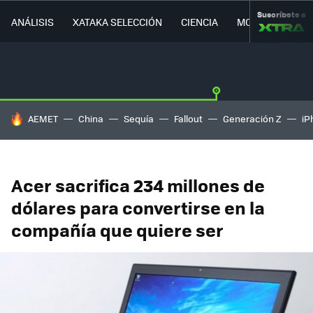
Suscríbete a
ANÁLISIS
XATAKA SELECCIÓN
CIENCIA
MOVILIDAD
HOY SE HABLA DE
AEMET
China
Sequía
Fallout
Generación Z
iP
Acer sacrifica 234 millones de
dólares para convertirse en la
compañía que quiere ser