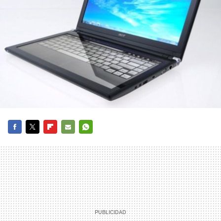
FACEBOOK
TWITTER
FLIPBOARD
E-
WHATSAPP
MAIL