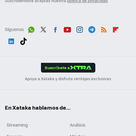
Suscribiéndote aceptas nuestra
política de privacidad
Síguenos
Wh
Twit
Fac
You
Inst
Tele
RSS
Flip
ats
ter
ebo
tub
agr
gra
boa
Link
Tikt
App
ok
e
am
m
rd
edI
ok
Suscríbete a
n
Apoya a Xataka y disfruta ventajas exclusivas
En Xataka hablamos de...
Streaming
Análisis