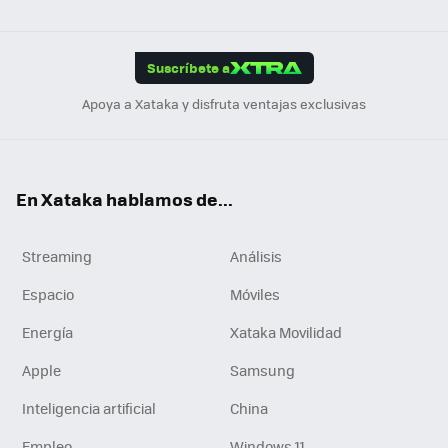
ats
ter
ebo
tub
agr
gra
boa
Link
Tikt
App
ok
e
am
m
rd
edI
ok
Suscríbete a
n
Apoya a Xataka y disfruta ventajas exclusivas
En Xataka hablamos de...
Streaming
Análisis
Espacio
Móviles
Energía
Xataka Movilidad
Apple
Samsung
Inteligencia artificial
China
Empleo
Windows 11