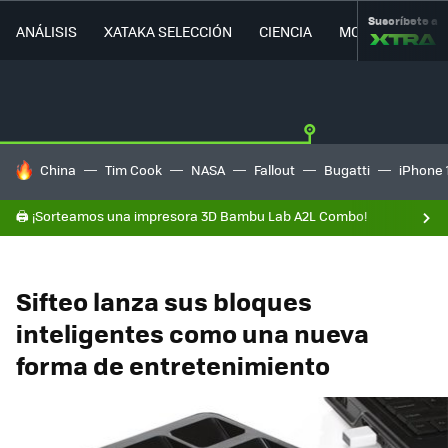
Suscríbete a
ANÁLISIS
XATAKA SELECCIÓN
CIENCIA
MOVILIDAD
HOY SE HABLA DE
China
Tim Cook
NASA
Fallout
Bugatti
iPhone 
🖨️ ¡Sorteamos una impresora 3D Bambu Lab A2L Combo!
Sifteo lanza sus bloques
inteligentes como una nueva
forma de entretenimiento