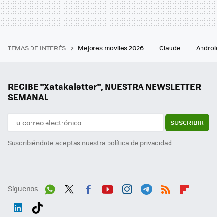
TEMAS DE INTERÉS
Mejores moviles 2026
Claude
Androi
RECIBE "Xatakaletter", NUESTRA NEWSLETTER
SEMANAL
SUSCRIBIR
Suscribiéndote aceptas nuestra
política de privacidad
Síguenos
Wh
Twit
Fac
You
Inst
Tele
RSS
Flip