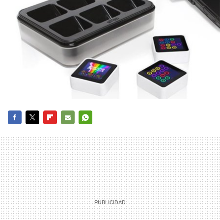
FACEBOOK
TWITTER
FLIPBOARD
E-
WHATSAPP
MAIL