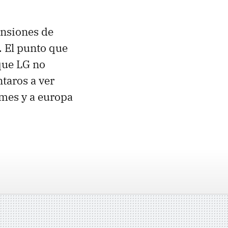
ensiones de
. El punto que
 que LG no
taros a ver
 mes y a europa