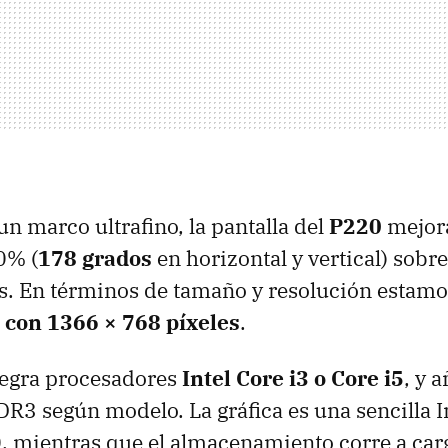
n marco ultrafino, la pantalla del
P220
mejora
0% (
178 grados
en horizontal y vertical) sobre
s. En términos de tamaño y resolución estamo
 con 1366 × 768 píxeles
.
egra procesadores
Intel Core i3 o Core i5
, y 
3 según modelo. La gráfica es una sencilla I
 mientras que el almacenamiento corre a car