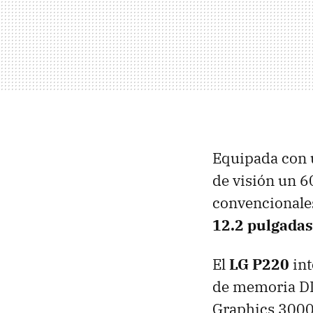
Equipada con u
de visión un 6
convencionale
12.2 pulgadas
El
LG P220
int
de memoria DDR
Graphics 3000,