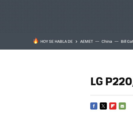
HOY SE HABLA DE
AEMET
China
Bill Ga
LG P220
FACEBOOK
TWITTER
FLIPBOARD
E-
MAIL