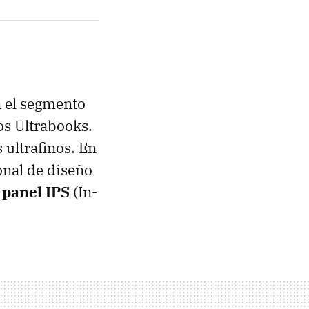
n el segmento
los Ultrabooks.
 ultrafinos. En
onal de diseño
 panel IPS
(In-