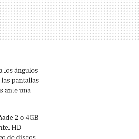
 los ángulos
 las pantallas
s ante una
añade 2 o 4GB
ntel HD
go de discos