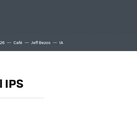
S26
Café
Jeff Bezos
IA
l IPS