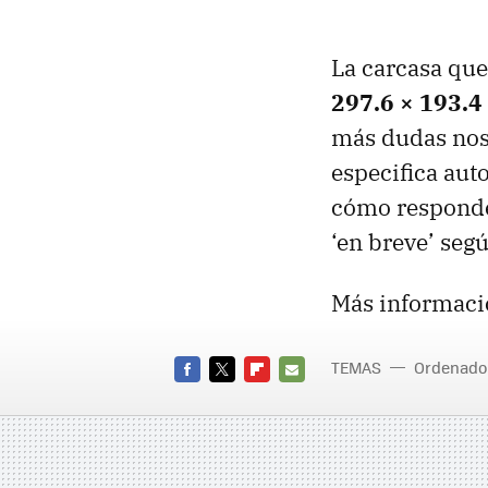
La carcasa que
297.6 × 193.4
más dudas nos 
especifica aut
cómo responde
‘en breve’ seg
Más informaci
TEMAS
Ordenado
FACEBOOK
TWITTER
FLIPBOARD
E-
MAIL