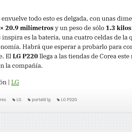
 envuelve todo esto es delgada, con unas dim
 × 20.9 milímetros
y un peso de sólo
1.3 kilos
inspira es la batería, una cuatro celdas de la
onomía. Habrá que esperar a probarlo para con
. El
LG P220
llega a las tiendas de Corea este
ún la compañía.
ón |
LG
res
LG
portatil lg
LG P220