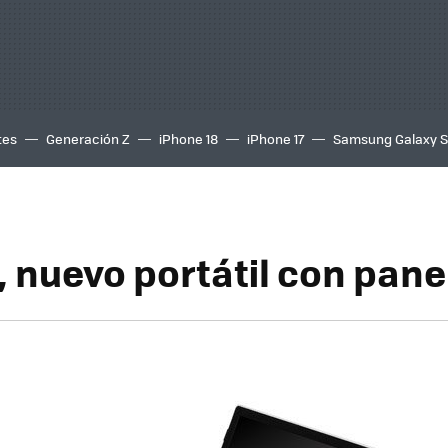
tes
Generación Z
iPhone 18
iPhone 17
Samsung Galaxy 
, nuevo portátil con pane