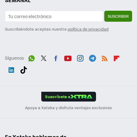
SEMANAL
SUSCRIBIR
Suscribiéndote aceptas nuestra
política de privacidad
Síguenos
Wh
Twit
Fac
You
Inst
Tele
RSS
Flip
ats
ter
ebo
tub
agr
gra
boa
Link
Tikt
App
ok
e
am
m
rd
edI
ok
Suscríbete a
n
Apoya a Xataka y disfruta ventajas exclusivas
En Xataka hablamos de...