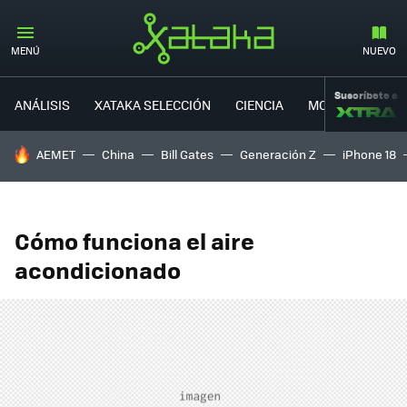
MENÚ
NUEVO
Suscríbete a
ANÁLISIS
XATAKA SELECCIÓN
CIENCIA
MOVILIDAD
HOY SE HABLA DE
AEMET
China
Bill Gates
Generación Z
iPhone 18
Cómo funciona el aire
acondicionado