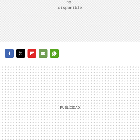
FACEBOOK
TWITTER
FLIPBOARD
E-
WHATSAPP
MAIL