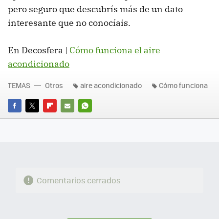
pero seguro que descubrís más de un dato
interesante que no conocíais.
En Decosfera |
Cómo funciona el aire
acondicionado
TEMAS
Otros
aire acondicionado
Cómo funciona
FACEBOOK
TWITTER
FLIPBOARD
E-
WHATSAPP
MAIL
Comentarios cerrados