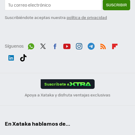
SUSCRIBIR
Suscribiéndote aceptas nuestra
política de privacidad
Síguenos
Wh
Twit
Fac
You
Inst
Tele
RSS
Flip
ats
ter
ebo
tub
agr
gra
boa
Link
Tikt
App
ok
e
am
m
rd
edI
ok
Suscríbete a
n
Apoya a Xataka y disfruta ventajas exclusivas
En Xataka hablamos de...