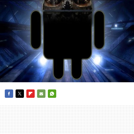
FACEBOOK
TWITTER
FLIPBOARD
E-
WHATSAPP
MAIL