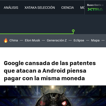
Suscríbete a
ANÁLISIS
XATAKA SELECCIÓN
CIENCIA
MOVILIDAD
HOY SE HABLA DE
China
Elon Musk
Generación Z
Eclipse
Mapa
Google cansada de las patentes
que atacan a Android piensa
pagar con la misma moneda