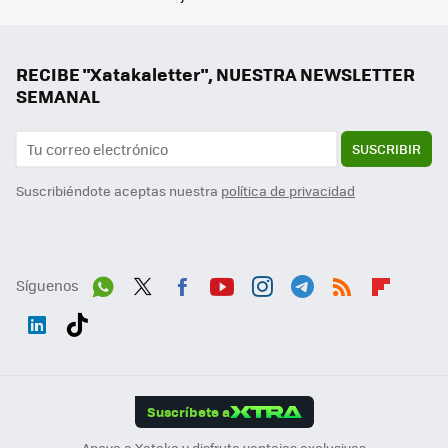
RECIBE "Xatakaletter", NUESTRA NEWSLETTER
SEMANAL
SUSCRIBIR
Suscribiéndote aceptas nuestra
política de privacidad
Síguenos
Wh
Twit
Fac
You
Inst
Tele
RSS
Flip
ats
ter
ebo
tub
agr
gra
boa
Link
Tikt
App
ok
e
am
m
rd
edI
ok
Suscríbete a
n
Apoya a Xataka y disfruta ventajas exclusivas