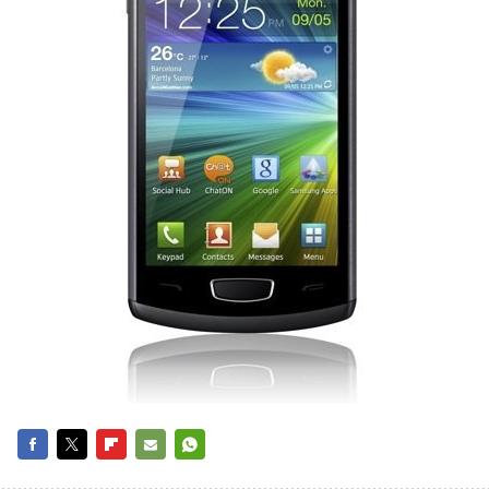
FACEBOOK
TWITTER
FLIPBOARD
E-
WHATSAPP