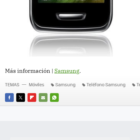
Más información |
Samsung
.
TEMAS
Móviles
Samsung
Teléfono Samsung
T
FACEBOOK
TWITTER
FLIPBOARD
E-
WHATSAPP
MAIL