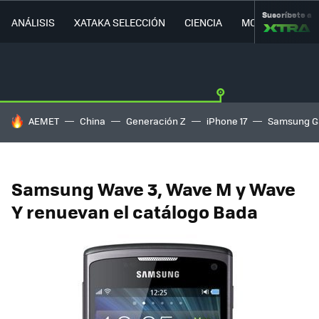
Suscríbete a
ANÁLISIS
XATAKA SELECCIÓN
CIENCIA
MOVILIDAD
HOY SE HABLA DE
AEMET
China
Generación Z
iPhone 17
Samsung G
Samsung Wave 3, Wave M y Wave
Y renuevan el catálogo Bada