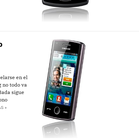
o
larse en el
 no todo va
 Bada sigue
ono
S »