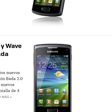
 y Wave
ada
tos nuevos
ión Bada 2.0
s nuevos
talla de 4
R MÁS »