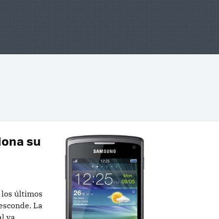
dona su
los últimos
 esconde. La
l ya