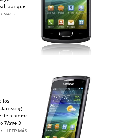
bal, aunque
R MÁS »
 los
l Samsung
este sistema
vo Wave 3
...
LEER MÁS