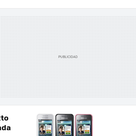
xto
ada