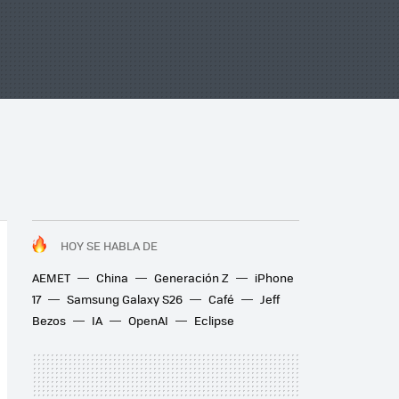
HOY SE HABLA DE
AEMET
China
Generación Z
iPhone
17
Samsung Galaxy S26
Café
Jeff
Bezos
IA
OpenAI
Eclipse