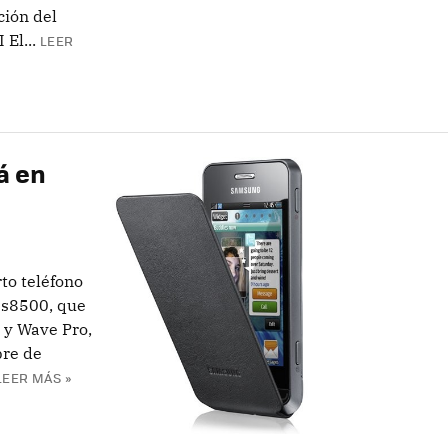
ción del
El...
LEER
á en
to teléfono
e s8500, que
 y Wave Pro,
bre de
LEER MÁS »