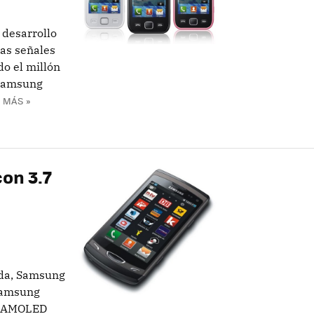
 desarrollo
as señales
do el millón
 Samsung
 MÁS »
on 3.7
da, Samsung
Samsung
perAMOLED