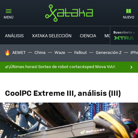
MENÚ
NUEVO
Suscríbete a
ANÁLISIS
XATAKA SELECCIÓN
CIENCIA
MOVILIDAD
HOY SE HABLA DE
AEMET
China
Waze
Fallout
Generación Z
iPh
🌿¡Últimas horas! Sorteo de robot cortacésped Mova ViAX
CoolPC Extreme III, análisis (III)