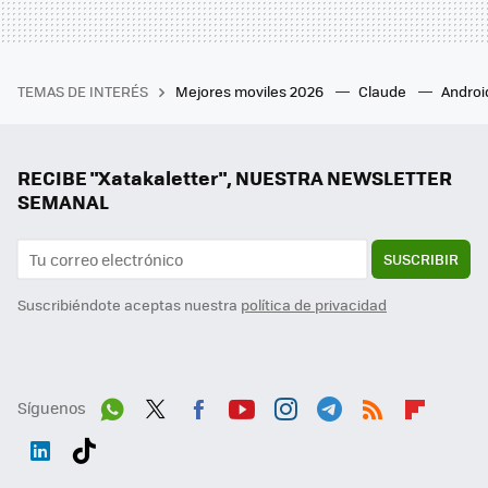
TEMAS DE INTERÉS
Mejores moviles 2026
Claude
Androi
RECIBE "Xatakaletter", NUESTRA NEWSLETTER
SEMANAL
SUSCRIBIR
Suscribiéndote aceptas nuestra
política de privacidad
Síguenos
Wh
Twit
Fac
You
Inst
Tele
RSS
Flip
ats
ter
ebo
tub
agr
gra
boa
Link
Tikt