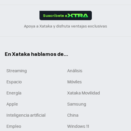
App
ok
e
am
m
rd
edI
ok
Suscríbete a
n
Apoya a Xataka y disfruta ventajas exclusivas
En Xataka hablamos de...
Streaming
Análisis
Espacio
Móviles
Energía
Xataka Movilidad
Apple
Samsung
Inteligencia artificial
China
Empleo
Windows 11