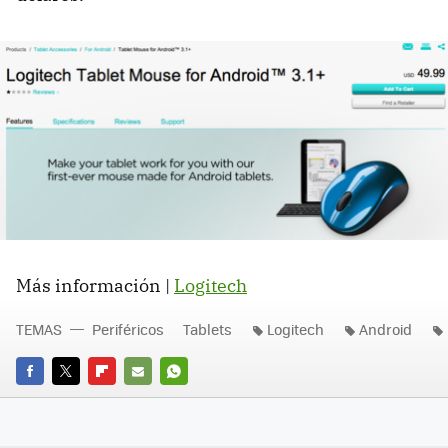
Más información |
Logitech
TEMAS
Periféricos
Tablets
Logitech
Android
FACEBOOK
TWITTER
FLIPBOARD
E-
WHATSAPP
MAIL