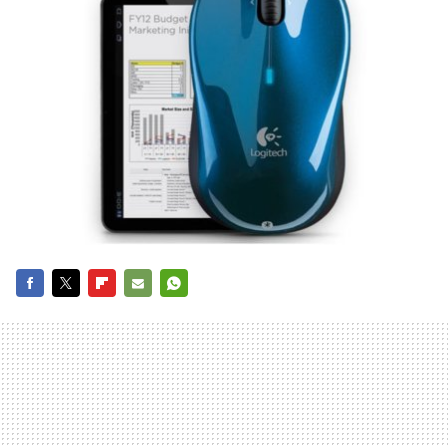
FACEBOOK
TWITTER
FLIPBOARD
E-
WHATSAPP
MAIL