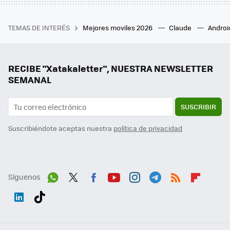
TEMAS DE INTERÉS
Mejores moviles 2026
Claude
Androi
RECIBE "Xatakaletter", NUESTRA NEWSLETTER
SEMANAL
SUSCRIBIR
Suscribiéndote aceptas nuestra
política de privacidad
Síguenos
Wh
Twit
Fac
You
Inst
Tele
RSS
Flip
ats
ter
ebo
tub
agr
gra
boa
Link
Tikt
App
ok
e
am
m
rd
edI
ok