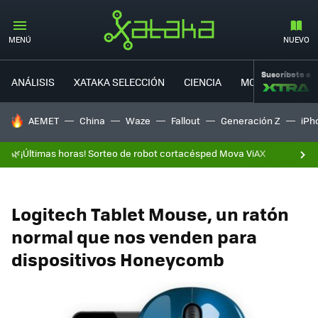
MENÚ
NUEVO
Suscríbete a
ANÁLISIS
XATAKA SELECCIÓN
CIENCIA
MOVILIDAD
HOY SE HABLA DE
AEMET
China
Waze
Fallout
Generación Z
iPh
🌿¡Últimas horas! Sorteo de robot cortacésped Mova ViAX
Logitech Tablet Mouse, un ratón
normal que nos venden para
dispositivos Honeycomb