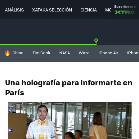
Suscríbete a
ANÁLISIS
XATAKA SELECCIÓN
CIENCIA
MOVILIDAD
HOY SE HABLA DE
China
Tim Cook
NASA
Waze
iPhone Air
iPhone
Una holografía para informarte en
París