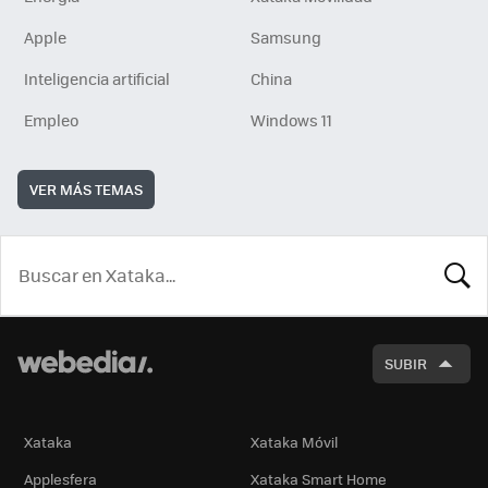
Apple
Samsung
Inteligencia artificial
China
Empleo
Windows 11
VER MÁS TEMAS
BUSCA
SUBIR
Xataka
Xataka Móvil
Applesfera
Xataka Smart Home