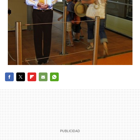
FACEBOOK
TWITTER
FLIPBOARD
E-
WHATSAPP
MAIL