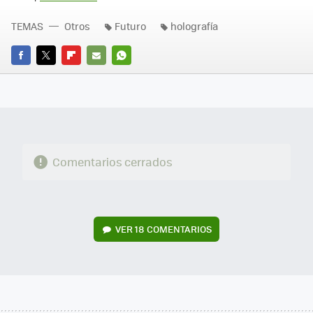
TEMAS
Otros
Futuro
holografía
FACEBOOK
TWITTER
FLIPBOARD
E-
WHATSAPP
MAIL
Comentarios cerrados
VER
18 COMENTARIOS