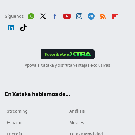
Síguenos
Wh
Twit
Fac
You
Inst
Tele
RSS
Flip
ats
ter
ebo
tub
agr
gra
boa
Link
Tikt
App
ok
e
am
m
rd
edI
ok
Suscríbete a
n
Apoya a Xataka y disfruta ventajas exclusivas
En Xataka hablamos de...
Streaming
Análisis
Espacio
Móviles
Energía
Xataka Movilidad