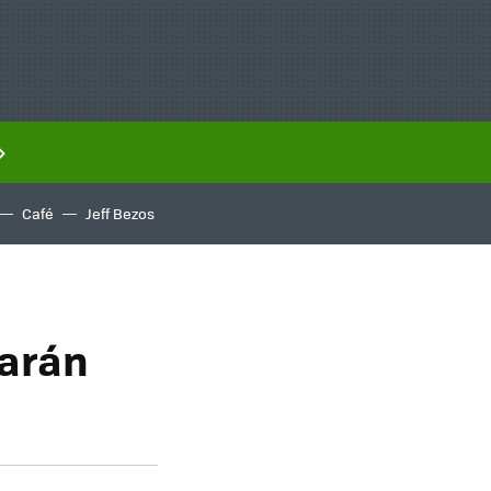
Café
Jeff Bezos
arán