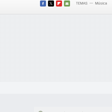
TEMAS
Música
FACEBOOK
TWITTER
FLIPBOARD
E-
MAIL