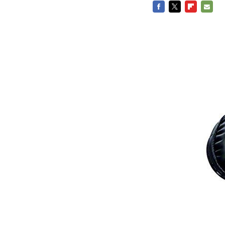
FACEBOOK
TWITTER
FLIPBOARD
E-
MAIL