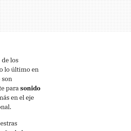
 de los
o lo último en
e son
rte para
sonido
ás en el eje
nal.
estras