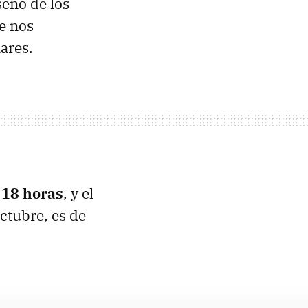
eño de los
e nos
ares.
e
18 horas
, y el
octubre, es de