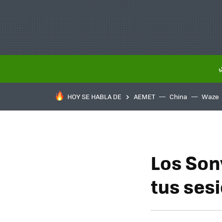
HOY SE HABLA DE
AEMET
China
Waze
Los So
tus ses