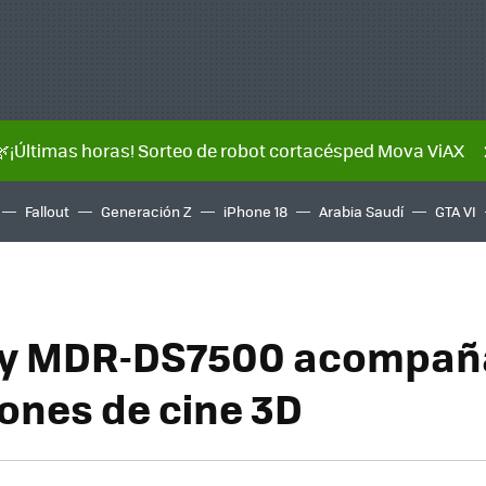
🌿¡Últimas horas! Sorteo de robot cortacésped Mova ViAX
Fallout
Generación Z
iPhone 18
Arabia Saudí
GTA VI
ny MDR-DS7500 acompañ
iones de cine 3D