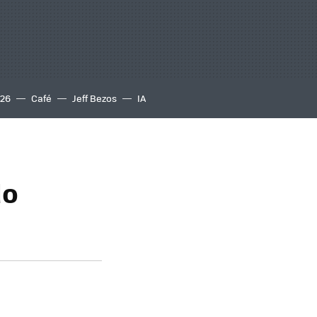
S26
Café
Jeff Bezos
IA
do