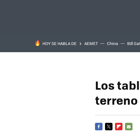
HOY SE HABLA DE
AEMET
China
Bill Ga
Los tab
terreno 
FACEBOOK
TWITTER
FLIPBOARD
E-