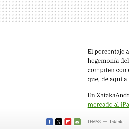
El porcentaje 
hegemonía del 
compiten con é
que, de aquí a
En XatakaAndr
mercado al iP
TEMAS
Tablets
FACEBOOK
TWITTER
FLIPBOARD
E-