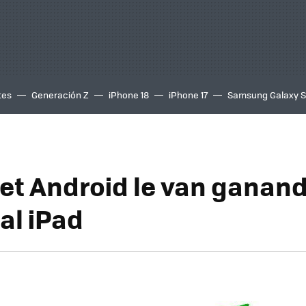
tes
Generación Z
iPhone 18
iPhone 17
Samsung Galaxy 
let Android le van ganan
al iPad