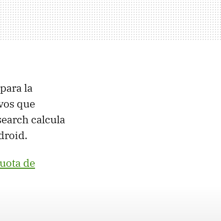
para la
ivos que
earch calcula
droid.
cuota de