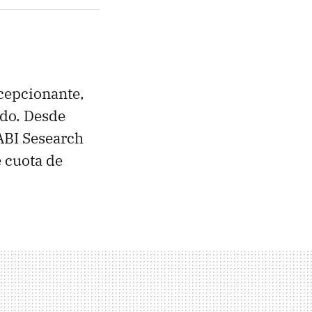
cepcionante,
ndo. Desde
ABI
Sesearch
 cuota de