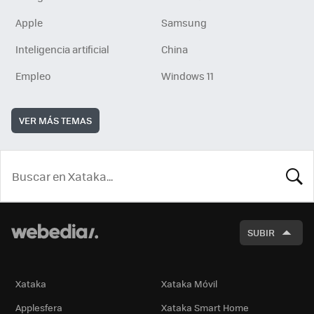
Apple
Samsung
Inteligencia artificial
China
Empleo
Windows 11
VER MÁS TEMAS
BUSCA
SUBIR
Xataka
Xataka Móvil
Applesfera
Xataka Smart Home