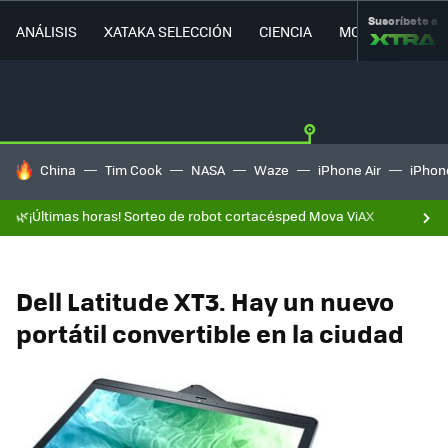
Suscríbete a
ANÁLISIS
XATAKA SELECCIÓN
CIENCIA
MOVILIDAD
HOY SE HABLA DE
China
Tim Cook
NASA
Waze
iPhone Air
iPhone
🌿¡Últimas horas! Sorteo de robot cortacésped Mova ViAX
Dell Latitude XT3. Hay un nuevo
portátil convertible en la ciudad