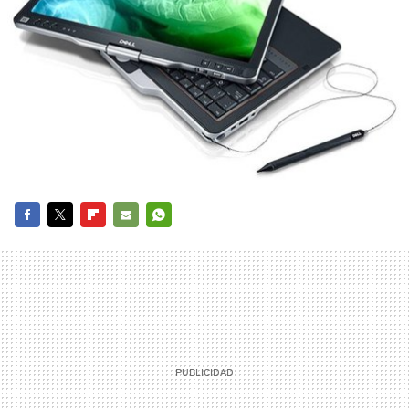
FACEBOOK
TWITTER
FLIPBOARD
E-
WHATSAPP
MAIL