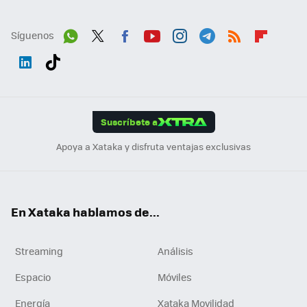
Síguenos
Wh
Twit
Fac
You
Inst
Tele
RSS
Flip
ats
ter
ebo
tub
agr
gra
boa
Link
Tikt
App
ok
e
am
m
rd
edI
ok
Suscríbete a
n
Apoya a Xataka y disfruta ventajas exclusivas
En Xataka hablamos de...
Streaming
Análisis
Espacio
Móviles
Energía
Xataka Movilidad