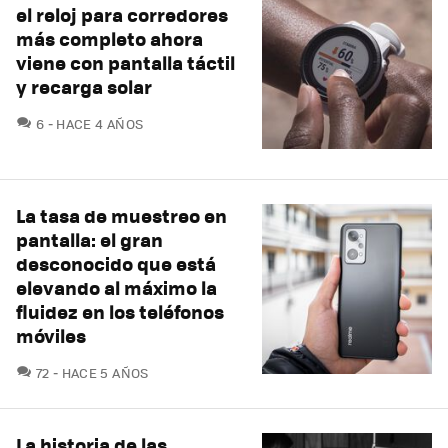
el reloj para corredores
más completo ahora
viene con pantalla táctil
y recarga solar
COMENTARIOS
6
HACE 4 AÑOS
La tasa de muestreo en
pantalla: el gran
desconocido que está
elevando al máximo la
fluidez en los teléfonos
móviles
COMENTARIOS
72
HACE 5 AÑOS
La historia de las