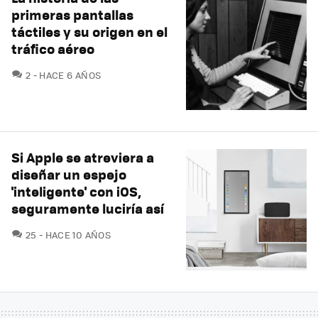
primeras pantallas
táctiles y su origen en el
tráfico aéreo
COMENTARIOS
2
HACE 6 AÑOS
Si Apple se atreviera a
diseñar un espejo
'inteligente' con iOS,
seguramente luciría así
COMENTARIOS
25
HACE 10 AÑOS