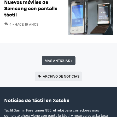
Nuevos móviles de
Samsung con pantalla
táctil
COMENTARIOS
4
HACE 19 AÑOS
MÁS ANTIGUAS
»
ARCHIVO DE NOTICIAS
Noticias de Táctil en Xataka
Táctil:Garmin Forerunner 955: el reloj para corredores más
completo ahora viene con pantalla táctil y recarga solar.La tasa