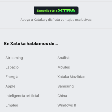
App
ok
e
am
m
rd
edI
ok
Suscríbete a
n
Apoya a Xataka y disfruta ventajas exclusivas
En Xataka hablamos de...
Streaming
Análisis
Espacio
Móviles
Energía
Xataka Movilidad
Apple
Samsung
Inteligencia artificial
China
Empleo
Windows 11