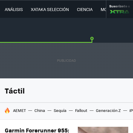
Suscríbete a
ANÁLISIS
XATAKA SELECCIÓN
CIENCIA
MOVILIDAD
Táctil
HOY SE HABLA DE
AEMET
China
Sequía
Fallout
Generación Z
i
Garmin Forerunner 955: