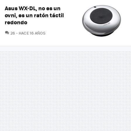
Asus WX-DL, no es un
ovni, es un ratón táctil
redondo
COMENTARIOS
26
HACE 16 AÑOS