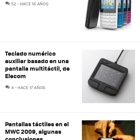
COMENTARIOS
52
HACE 16 AÑOS
Teclado numérico
auxiliar basado en una
pantalla multitáctil, de
Elecom
COMENTARIOS
4
HACE 17 AÑOS
Pantallas táctiles en el
MWC 2009, algunas
conclusiones