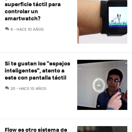
superficie táctil para
controlar un
smartwatch?
COMENTARIOS
6
HACE 10 AÑOS
Si te gustan los "espejos
inteligentes", atento a
este con pantalla táctil
COMENTARIOS
20
HACE 10 AÑOS
Flow es otro sistema de