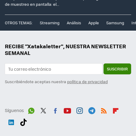
de muestreo en pantalla: el...
OTROS TEMAS:
Streaming
Análisis
Apple
Samsung
In
RECIBE "Xatakaletter", NUESTRA NEWSLETTER
SEMANAL
SUSCRIBIR
Suscribiéndote aceptas nuestra
política de privacidad
Síguenos
Wh
Twit
Fac
You
Inst
Tele
RSS
Flip
ats
ter
ebo
tub
agr
gra
boa
Link
Tikt