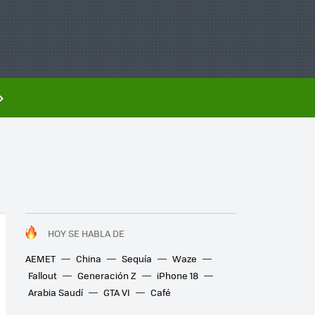
HOY SE HABLA DE
AEMET
China
Sequía
Waze
Fallout
Generación Z
iPhone 18
Arabia Saudí
GTA VI
Café