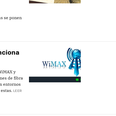
sas se ponen
nciona
 WiMAX y
nes de fibra
en entornos
 estas.
LEER