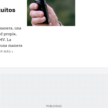
uitos
 manera, una
ed propia,
MV. La
e una manera
ER MÁS »