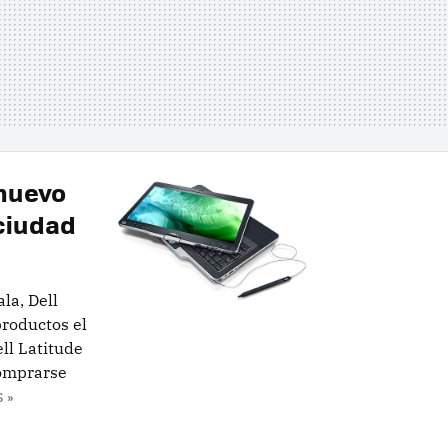
 nuevo
 ciudad
la, Dell
productos el
ll Latitude
comprarse
 »