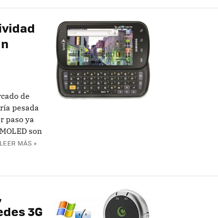
ividad
un
rcado de
ería pesada
r paso ya
rAMOLED son
LEER MÁS »
,
edes 3G