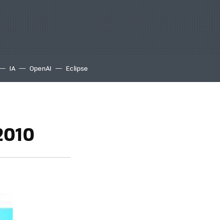
IA
OpenAI
Eclipse
2010