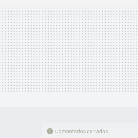
FACEBOOK
TWITTER
FLIPBOARD
E-
MAIL
Comentarios cerrados