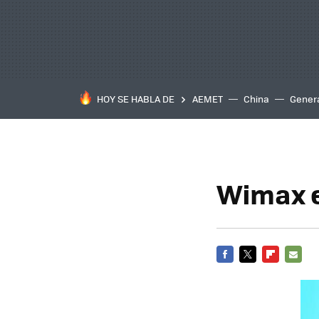
HOY SE HABLA DE
AEMET
China
Gener
Wimax e
FACEBOOK
TWITTER
FLIPBOARD
E-
MAIL