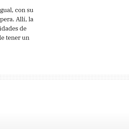
gual, con su
ra. Allí, la
cidades de
de tener un