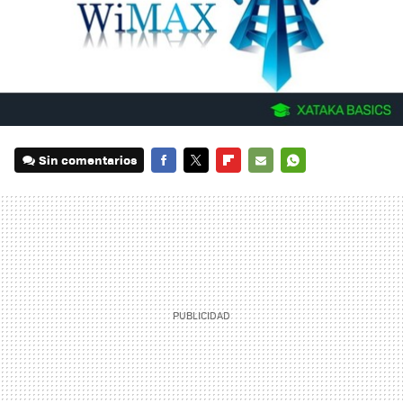
Sin comentarios
FACEBOOK
TWITTER
FLIPBOARD
E-
WHATSAPP
MAIL