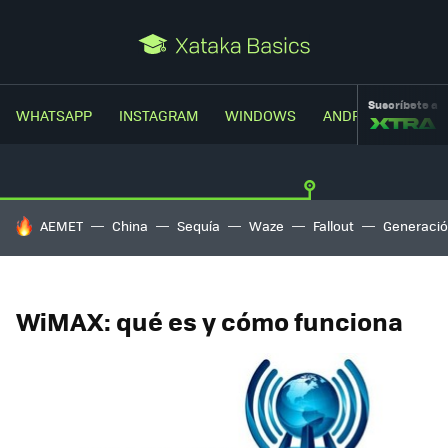
Suscríbete a
WHATSAPP
INSTAGRAM
WINDOWS
ANDROID
TRUC
HOY SE HABLA DE
AEMET
China
Sequía
Waze
Fallout
Generació
WiMAX: qué es y cómo funciona