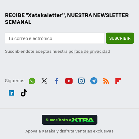
RECIBE "Xatakaletter", NUESTRA NEWSLETTER
SEMANAL
SUSCRIBIR
Suscribiéndote aceptas nuestra
política de privacidad
Síguenos
Wh
Twit
Fac
You
Inst
Tele
RSS
Flip
ats
ter
ebo
tub
agr
gra
boa
Link
Tikt
App
ok
e
am
m
rd
edI
ok
Suscríbete a
n
Apoya a Xataka y disfruta ventajas exclusivas