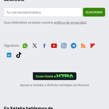
SUSCRIBIR
Suscribiéndote aceptas nuestra
política de privacidad
Síguenos
Wh
Twit
Fac
You
Inst
Tele
RSS
Flip
ats
ter
ebo
tub
agr
gra
boa
Link
Tikt
App
ok
e
am
m
rd
edI
ok
Suscríbete a
n
Apoya a Xataka y disfruta ventajas exclusivas
En Xataka hablamos de...