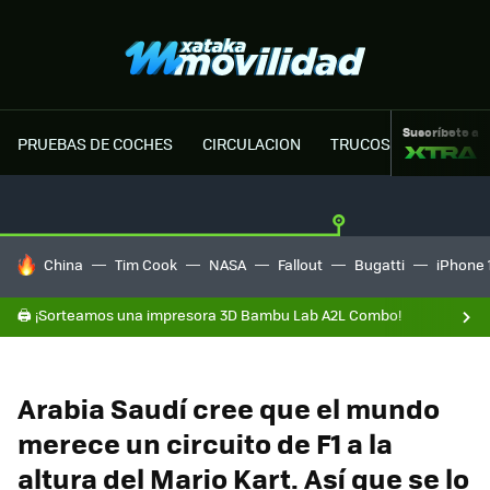
Suscríbete a
PRUEBAS DE COCHES
CIRCULACION
TRUCOS MOTOR
HOY SE HABLA DE
China
Tim Cook
NASA
Fallout
Bugatti
iPhone 
🖨️ ¡Sorteamos una impresora 3D Bambu Lab A2L Combo!
Arabia Saudí cree que el mundo
merece un circuito de F1 a la
altura del Mario Kart. Así que se lo