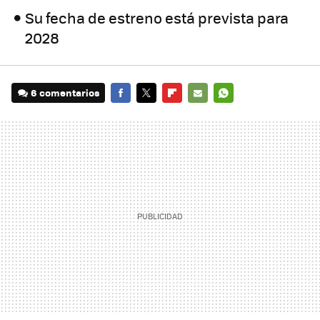
Su fecha de estreno está prevista para
2028
6 comentarios
FACEBOOK
TWITTER
FLIPBOARD
E-
WHATSAPP
MAIL