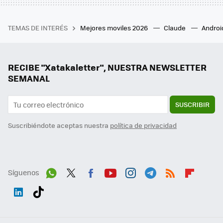
TEMAS DE INTERÉS
Mejores moviles 2026
Claude
Androi
RECIBE "Xatakaletter", NUESTRA NEWSLETTER
SEMANAL
SUSCRIBIR
Suscribiéndote aceptas nuestra
política de privacidad
Síguenos
Wh
Twit
Fac
You
Inst
Tele
RSS
Flip
ats
ter
ebo
tub
agr
gra
boa
Link
Tikt
App
ok
e
am
m
rd
edI
ok