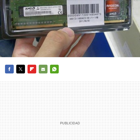
FACEBOOK
TWITTER
FLIPBOARD
E-
WHATSAPP
MAIL