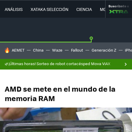
Suscríbete a
ANÁLISIS
XATAKA SELECCIÓN
CIENCIA
MOVILIDAD
HOY SE HABLA DE
AEMET
China
Waze
Fallout
Generación Z
iPh
🌿¡Últimas horas! Sorteo de robot cortacésped Mova ViAX
AMD se mete en el mundo de la
memoria RAM