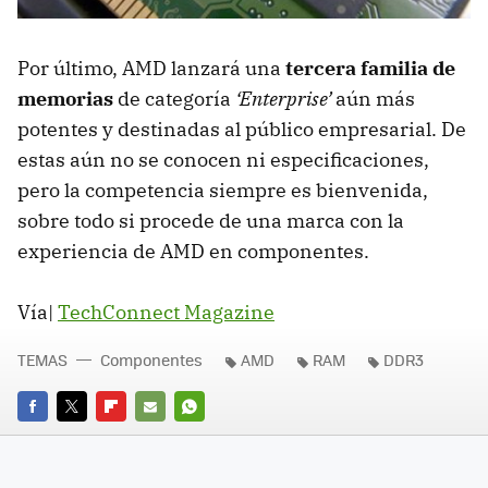
Por último,
AMD
lanzará una
tercera familia de
memorias
de categoría
‘Enterprise’
aún más
potentes y destinadas al público empresarial. De
estas aún no se conocen ni especificaciones,
pero la competencia siempre es bienvenida,
sobre todo si procede de una marca con la
experiencia de
AMD
en componentes.
Vía|
TechConnect Magazine
TEMAS
Componentes
AMD
RAM
DDR3
FACEBOOK
TWITTER
FLIPBOARD
E-
WHATSAPP
MAIL