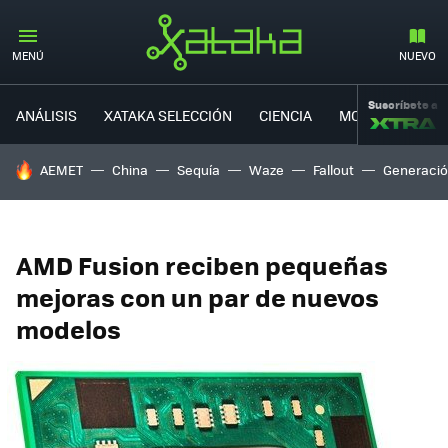
MENÚ
NUEVO
Suscríbete a
ANÁLISIS
XATAKA SELECCIÓN
CIENCIA
MOVILIDAD
HOY SE HABLA DE
AEMET
China
Sequía
Waze
Fallout
Generació
AMD Fusion reciben pequeñas
mejoras con un par de nuevos
modelos