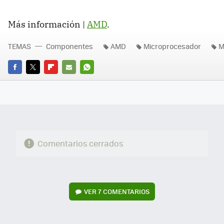
Más información |
AMD
.
TEMAS
Componentes
AMD
Microprocesador
M
FACEBOOK
TWITTER
FLIPBOARD
E-
WHATSAPP
MAIL
Comentarios cerrados
VER
7 COMENTARIOS