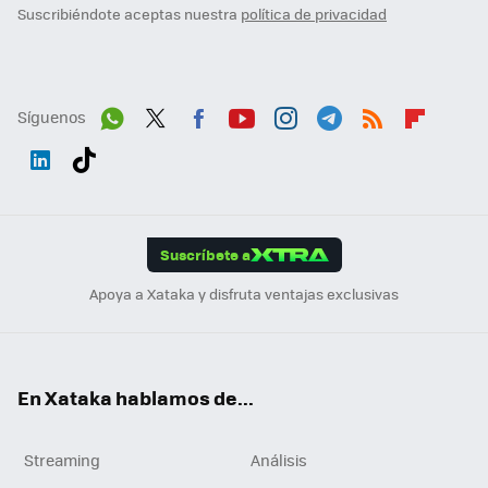
Suscribiéndote aceptas nuestra
política de privacidad
Síguenos
Wh
Twit
Fac
You
Inst
Tele
RSS
Flip
ats
ter
ebo
tub
agr
gra
boa
Link
Tikt
App
ok
e
am
m
rd
edI
ok
Suscríbete a
n
Apoya a Xataka y disfruta ventajas exclusivas
En Xataka hablamos de...
Streaming
Análisis