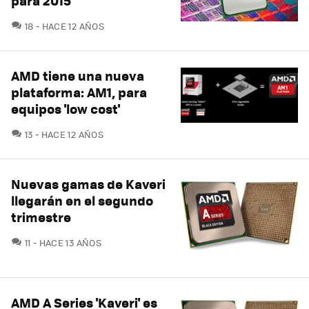
para 2015
COMENTARIOS
18
HACE 12 AÑOS
AMD tiene una nueva
plataforma: AM1, para
equipos 'low cost'
COMENTARIOS
13
HACE 12 AÑOS
Nuevas gamas de Kaveri
llegarán en el segundo
trimestre
COMENTARIOS
11
HACE 13 AÑOS
AMD A Series 'Kaveri' es