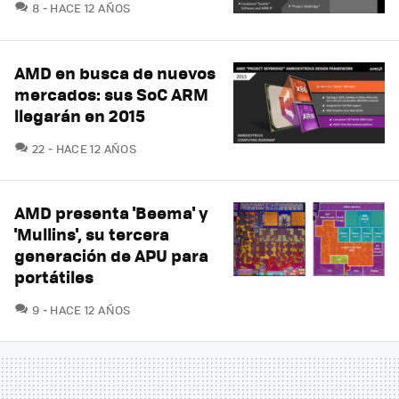
COMENTARIOS
8
HACE 12 AÑOS
AMD en busca de nuevos
mercados: sus SoC ARM
llegarán en 2015
COMENTARIOS
22
HACE 12 AÑOS
AMD presenta 'Beema' y
'Mullins', su tercera
generación de APU para
portátiles
COMENTARIOS
9
HACE 12 AÑOS