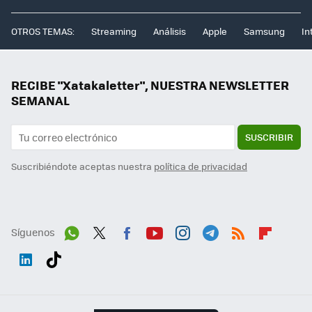
OTROS TEMAS:
Streaming
Análisis
Apple
Samsung
In
RECIBE "Xatakaletter", NUESTRA NEWSLETTER
SEMANAL
SUSCRIBIR
Suscribiéndote aceptas nuestra
política de privacidad
Síguenos
Wh
Twit
Fac
You
Inst
Tele
RSS
Flip
ats
ter
ebo
tub
agr
gra
boa
Link
Tikt
App
ok
e
am
m
rd
edI
ok