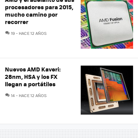
procesadores para 2015,
mucho camino por
recorrer
COMENTARIOS
19
HACE 12 AÑOS
Nuevos AMD Kaveri:
28nm, HSA y los FX
llegan a portátiles
COMENTARIOS
14
HACE 12 AÑOS