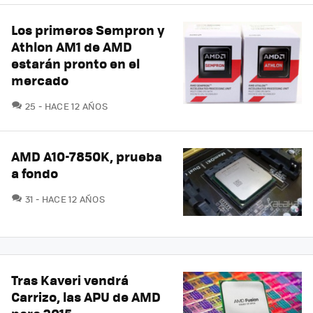
Los primeros Sempron y
Athlon AM1 de AMD
estarán pronto en el
mercado
COMENTARIOS
25
HACE 12 AÑOS
AMD A10-7850K, prueba
a fondo
COMENTARIOS
31
HACE 12 AÑOS
Tras Kaveri vendrá
Carrizo, las APU de AMD