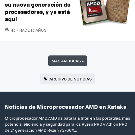
su nueva generación de
procesadores, y ya está
aquí
COMENTARIOS
43
HACE 13 AÑOS
MÁS ANTIGUAS
»
ARCHIVO DE NOTICIAS
Noticias de Microprocesador AMD en Xataka
Microprocesador AMD:AMD da batalla a Intel en los portátiles: más
potencia, eficiencia y seguridad para los Ryzen PRO y Athlon PRO
de 2ª generación.AMD Ryzen 7 2700X...