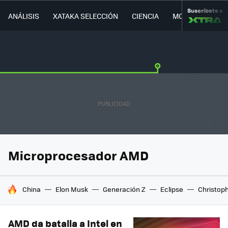
Suscríbete a
ANÁLISIS
XATAKA SELECCIÓN
CIENCIA
MOVILIDAD
Microprocesador AMD
HOY SE HABLA DE
China
Elon Musk
Generación Z
Eclipse
Christop
AMD da batalla a Intel en