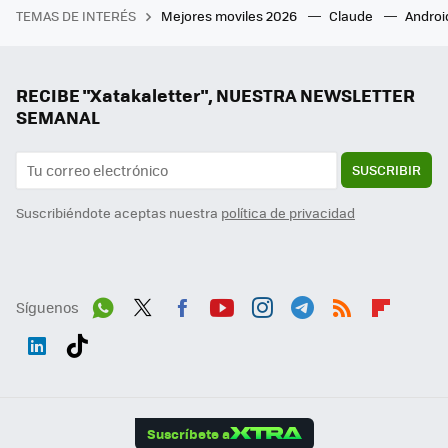
TEMAS DE INTERÉS
Mejores moviles 2026
Claude
Androi
RECIBE "Xatakaletter", NUESTRA NEWSLETTER
SEMANAL
SUSCRIBIR
Suscribiéndote aceptas nuestra
política de privacidad
Síguenos
Wh
Twit
Fac
You
Inst
Tele
RSS
Flip
ats
ter
ebo
tub
agr
gra
boa
Link
Tikt
App
ok
e
am
m
rd
edI
ok
Suscríbete a
n