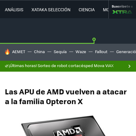
Suscríbete a
ANÁLISIS
XATAKA SELECCIÓN
CIENCIA
MOVILIDAD
HOY SE HABLA DE
AEMET
China
Sequía
Waze
Fallout
Generació
🌿¡Últimas horas! Sorteo de robot cortacésped Mova ViAX
Las APU de AMD vuelven a atacar
a la familia Opteron X