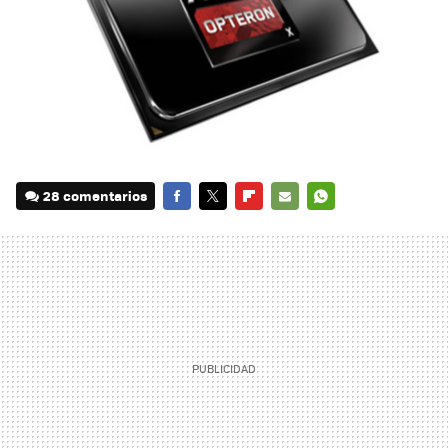
28 comentarios
FACEBOOK
TWITTER
FLIPBOARD
E-
WHATSAPP
MAIL