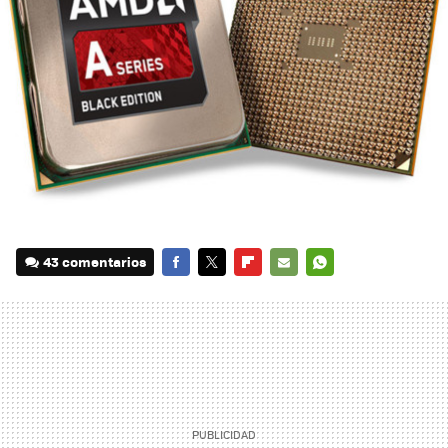
43 comentarios
FACEBOOK
TWITTER
FLIPBOARD
E-
WHATSAPP
MAIL