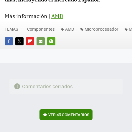
Más información |
AMD
TEMAS
Componentes
AMD
Microprocesador
M
FACEBOOK
TWITTER
FLIPBOARD
E-
WHATSAPP
MAIL
Comentarios cerrados
VER
43 COMENTARIOS