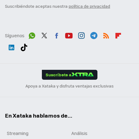
Suscribiéndote aceptas nuestra
política de privacidad
Síguenos
Wh
Twit
Fac
You
Inst
Tele
RSS
Flip
ats
ter
ebo
tub
agr
gra
boa
Link
Tikt
App
ok
e
am
m
rd
edI
ok
Suscríbete a
n
Apoya a Xataka y disfruta ventajas exclusivas
En Xataka hablamos de...
Streaming
Análisis