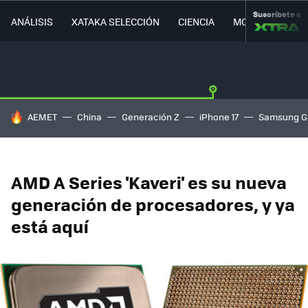
Suscríbete a
ANÁLISIS
XATAKA SELECCIÓN
CIENCIA
MOVILIDAD
HOY SE HABLA DE
AEMET
China
Generación Z
iPhone 17
Samsung G
AMD A Series 'Kaveri' es su nueva
generación de procesadores, y ya
está aquí