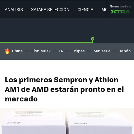
Suscríbete a
ANÁLISIS
XATAKA SELECCIÓN
CIENCIA
MOVILIDAD
HOY SE HABLA DE
China
Elon Musk
IA
Eclipse
Miniserie
Japón
Los primeros Sempron y Athlon
AM1 de AMD estarán pronto en el
mercado