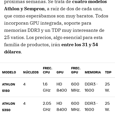
próximas semanas. Se trata de
cuatro modelos
Athlon y Sempron
, a raíz de dos de cada uno,
que como esperábamos son muy baratos. Todos
incorporan GPU integrada, soporte para
memorias DDR3 y un TDP muy interesante de
25 vatios. Los precios, algo esencial para esta
familia de productos, irán
entre los 31 y 54
dólares
.
FREC.
FREC.
MODELO
NÚCLEOS
CPU
GPU
GPU
MEMORIA
TDP
4
1.6
HD
600
DDR3 -
25
ATHLON
GHz
8400
MHz.
1600
W.
5150
4
2.05
HD
600
DDR3 -
25
ATHLON
GHz
8400
MHz.
1600
W.
5350