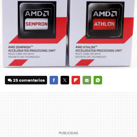
25 comentarios
FACEBOOK
TWITTER
FLIPBOARD
E-
WHATSAPP
MAIL