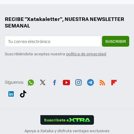
RECIBE "Xatakaletter", NUESTRA NEWSLETTER
SEMANAL
SUSCRIBIR
Suscribiéndote aceptas nuestra
política de privacidad
Síguenos
Wh
Twit
Fac
You
Inst
Tele
RSS
Flip
ats
ter
ebo
tub
agr
gra
boa
Link
Tikt
App
ok
e
am
m
rd
edI
ok
Suscríbete a
n
Apoya a Xataka y disfruta ventajas exclusivas