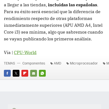
a llegar a las tiendas,
incluidas las españolas
.
Para su éxito será esencial que la diferencia de
rendimiento respecto de otras plataformas
inmediatamente superiores (APU AMD A4, Intel
Core i3) sea mínima, algo que sabremos cuando
se vayan publicando los primeros análisis.
Vía |
CPU-World
TEMAS
Componentes
AMD
Microprocesador
M
FACEBOOK
TWITTER
FLIPBOARD
E-
WHATSAPP
MAIL