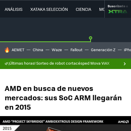
Suscríbete a
ANÁLISIS
XATAKA SELECCIÓN
CIENCIA
MOVILIDAD
HOY SE HABLA DE
AEMET
China
Waze
Fallout
Generación Z
iPh
🌿¡Últimas horas! Sorteo de robot cortacésped Mova ViAX
AMD en busca de nuevos
mercados: sus SoC ARM llegarán
en 2015