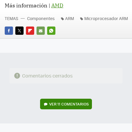
Más información |
AMD
TEMAS
Componentes
ARM
Microprocesador ARM
FACEBOOK
TWITTER
FLIPBOARD
E-
WHATSAPP
MAIL
Comentarios cerrados
VER
11 COMENTARIOS