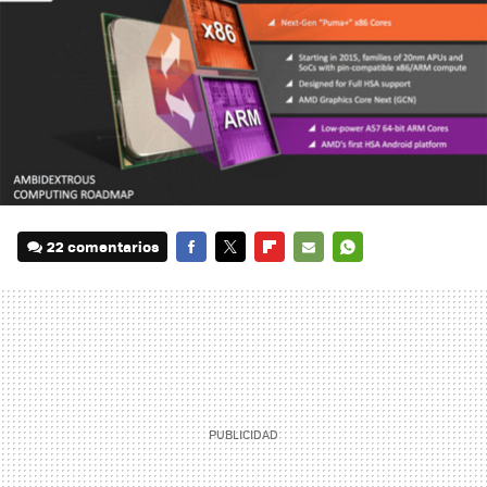
22 comentarios
FACEBOOK
TWITTER
FLIPBOARD
E-
WHATSAPP
MAIL