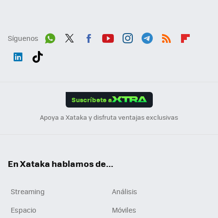
Síguenos
Wh
Twit
Fac
You
Inst
Tele
RSS
Flip
ats
ter
ebo
tub
agr
gra
boa
Link
Tikt
App
ok
e
am
m
rd
edI
ok
Suscríbete a
n
Apoya a Xataka y disfruta ventajas exclusivas
En Xataka hablamos de...
Streaming
Análisis
Espacio
Móviles