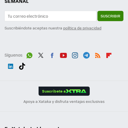
SEMANAL
SUSCRIBIR
Suscribiéndote aceptas nuestra
política de privacidad
Síguenos
Wh
Twit
Fac
You
Inst
Tele
RSS
Flip
ats
ter
ebo
tub
agr
gra
boa
Link
Tikt
App
ok
e
am
m
rd
edI
ok
Suscríbete a
n
Apoya a Xataka y disfruta ventajas exclusivas