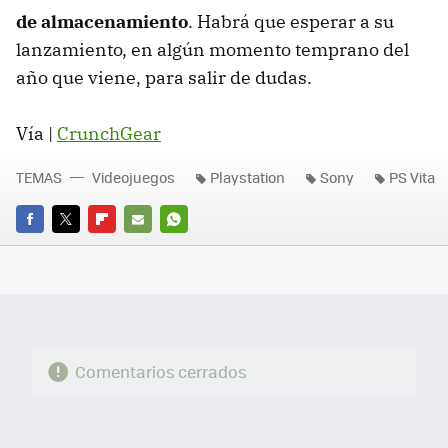
de almacenamiento
. Habrá que esperar a su
lanzamiento, en algún momento temprano del
año que viene, para salir de dudas.
Vía |
CrunchGear
TEMAS
Videojuegos
Playstation
Sony
PS Vita
FACEBOOK
TWITTER
FLIPBOARD
E-
WHATSAPP
MAIL
Comentarios cerrados