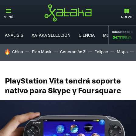
MENÚ
NUEVO
Suscríbete a
ANÁLISIS
XATAKA SELECCIÓN
CIENCIA
MOVILIDAD
HOY SE HABLA DE
China
Elon Musk
Generación Z
Eclipse
Mapa
PlayStation Vita tendrá soporte
nativo para Skype y Foursquare