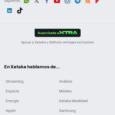
Síguenos
Wh
Twit
Fac
You
Inst
Tele
RSS
Flip
ats
ter
ebo
tub
agr
gra
boa
Link
Tikt
App
ok
e
am
m
rd
edI
ok
Suscríbete a
n
Apoya a Xataka y disfruta ventajas exclusivas
En Xataka hablamos de...
Streaming
Análisis
Espacio
Móviles
Energía
Xataka Movilidad
Apple
Samsung