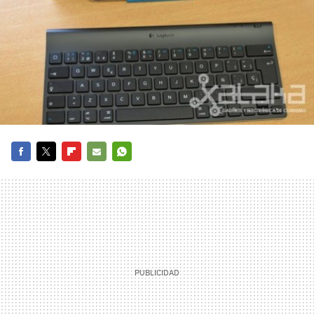
FACEBOOK
TWITTER
FLIPBOARD
E-
WHATSAPP
MAIL