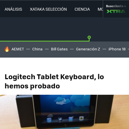
Suscríbete a
ANÁLISIS
XATAKA SELECCIÓN
CIENCIA
MOVILIDAD
HOY SE HABLA DE
AEMET
China
Bill Gates
Generación Z
iPhone 18
Logitech Tablet Keyboard, lo
hemos probado