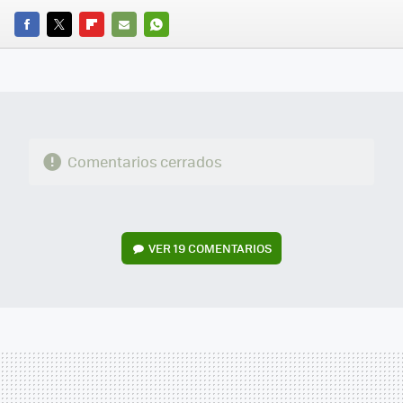
FACEBOOK
TWITTER
FLIPBOARD
E-
WHATSAPP
MAIL
Comentarios cerrados
VER
19 COMENTARIOS