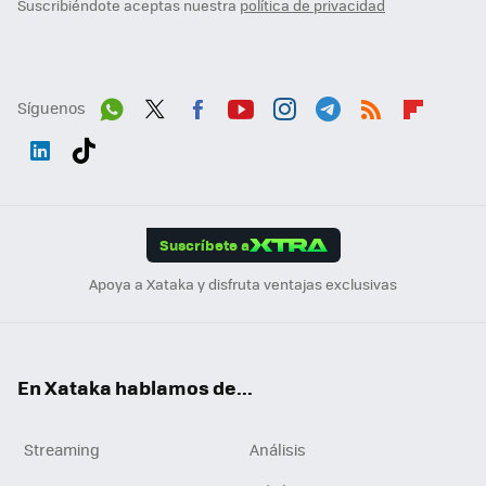
Suscribiéndote aceptas nuestra
política de privacidad
Síguenos
Wh
Twit
Fac
You
Inst
Tele
RSS
Flip
ats
ter
ebo
tub
agr
gra
boa
Link
Tikt
App
ok
e
am
m
rd
edI
ok
Suscríbete a
n
Apoya a Xataka y disfruta ventajas exclusivas
En Xataka hablamos de...
Streaming
Análisis