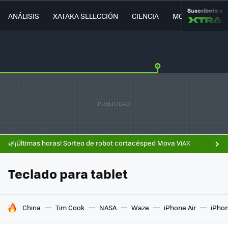
Suscríbete a
ANÁLISIS
XATAKA SELECCIÓN
CIENCIA
MOVILIDAD
🌿¡Últimas horas! Sorteo de robot cortacésped Mova ViAX
Teclado para tablet
HOY SE HABLA DE
China
Tim Cook
NASA
Waze
iPhone Air
iPhon