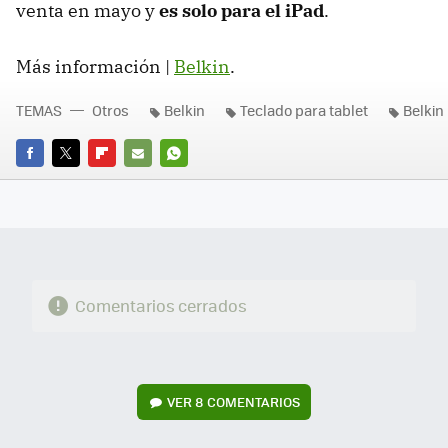
venta en mayo y
es solo para el iPad
.
Más información |
Belkin
.
TEMAS
Otros
Belkin
Teclado para tablet
Belkin
FACEBOOK
TWITTER
FLIPBOARD
E-
WHATSAPP
MAIL
Comentarios cerrados
VER
8 COMENTARIOS