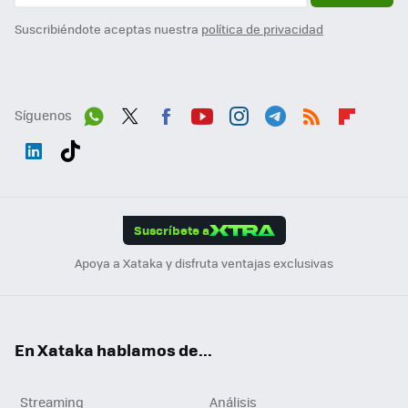
Suscribiéndote aceptas nuestra
política de privacidad
Síguenos
Wh
Twit
Fac
You
Inst
Tele
RSS
Flip
ats
ter
ebo
tub
agr
gra
boa
Link
Tikt
App
ok
e
am
m
rd
edI
ok
Suscríbete a
n
Apoya a Xataka y disfruta ventajas exclusivas
En Xataka hablamos de...
Streaming
Análisis