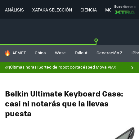
Suscríbete a
ANÁLISIS
XATAKA SELECCIÓN
CIENCIA
MOVILIDAD
HOY SE HABLA DE
AEMET
China
Waze
Fallout
Generación Z
iPh
🌿¡Últimas horas! Sorteo de robot cortacésped Mova ViAX
Belkin Ultimate Keyboard Case:
casi ni notarás que la llevas
puesta