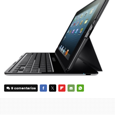
9 comentarios
FACEBOOK
TWITTER
FLIPBOARD
E-
WHATSAPP
MAIL