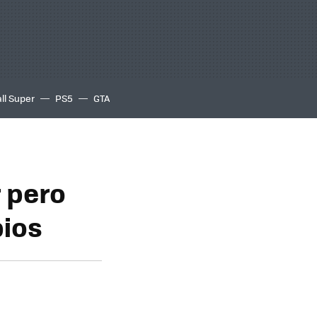
ll Super
PS5
GTA
r pero
bios