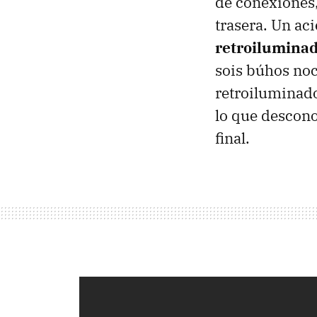
de conexiones,
trasera. Un ac
retroilumina
sois búhos noc
retroiluminado
lo que descono
final.