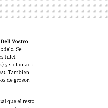
l
Dell Vostro
odelo. Se
s Intel
c.) y su tamaño
es). También
os de grosor.
ual que el resto