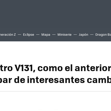
neración Z
Eclipse
Mapa
Miniserie
Japón
Dragon Ba
tro V131, como el anterio
par de interesantes cam