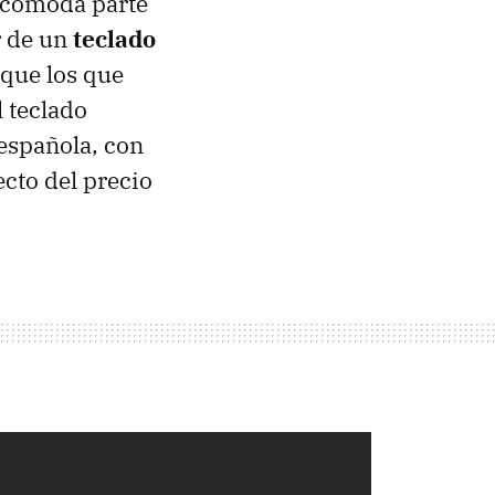
incómoda parte
r de un
teclado
 que los que
 teclado
española, con
cto del precio