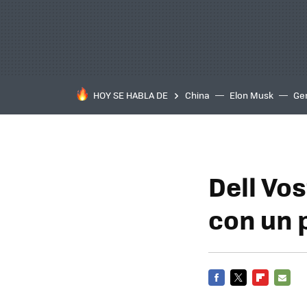
HOY SE HABLA DE
China
Elon Musk
Ge
Dell Vos
con un 
FACEBOOK
TWITTER
FLIPBOARD
E-