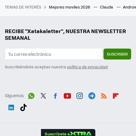
TEMAS DE INTERÉS
Mejores moviles 2026
Claude
Androi
RECIBE "Xatakaletter", NUESTRA NEWSLETTER
SEMANAL
SUSCRIBIR
Suscribiéndote aceptas nuestra
política de privacidad
Síguenos
Wh
Twit
Fac
You
Inst
Tele
RSS
Flip
ats
ter
ebo
tub
agr
gra
boa
Link
Tikt
App
ok
e
am
m
rd
edI
ok
Suscríbete a
n