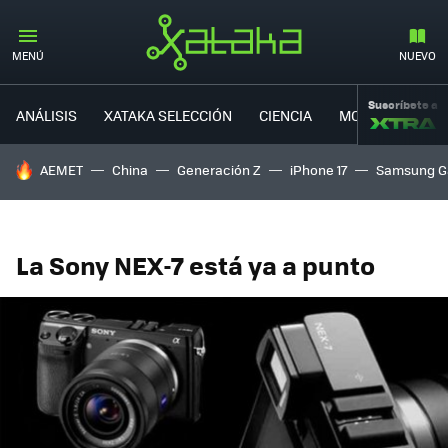
MENÚ
NUEVO
Suscríbete a
ANÁLISIS
XATAKA SELECCIÓN
CIENCIA
MOVILIDAD
HOY SE HABLA DE
AEMET
China
Generación Z
iPhone 17
Samsung G
La Sony NEX-7 está ya a punto