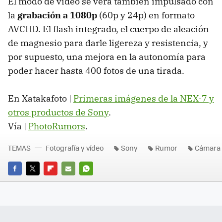
El modo de vídeo se verá también impulsado con
la
grabación a 1080p
(60p y 24p) en formato
AVCHD
. El flash integrado, el cuerpo de aleación
de magnesio para darle ligereza y resistencia, y
por supuesto, una mejora en la autonomía para
poder hacer hasta 400 fotos de una tirada.
En Xatakafoto |
Primeras imágenes de la NEX-7 y
otros productos de Sony
.
Vía |
PhotoRumors
.
TEMAS
Fotografía y vídeo
Sony
Rumor
Cámara 
FACEBOOK
TWITTER
FLIPBOARD
E-
WHATSAPP
MAIL