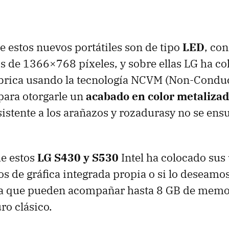
de estos nuevos portátiles son de tipo
LED
, co
 de 1366×768 píxeles, y sobre ellas LG ha co
brica usando la tecnología
NCVM
(Non-Conduc
 para otorgarle un
acabado en color metaliza
istente a los arañazos y rozadurasy no se ens
de estos
LG S430 y S530
Intel ha colocado sus
de gráfica integrada propia o si lo deseamo
a que pueden acompañar hasta 8 GB de mem
ro clásico.