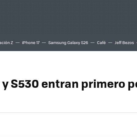
ación Z
iPhone 17
Samsung Galaxy S26
Café
Jeff Bezos
 y S530 entran primero p