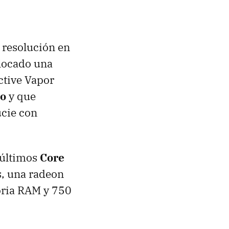
n resolución en
locado una
tive Vapor
do
y que
ucie con
 últimos
Core
s, una radeon
oria
RAM
y 750