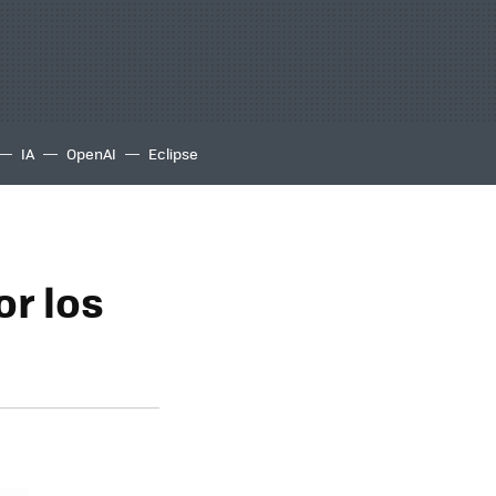
IA
OpenAI
Eclipse
or los