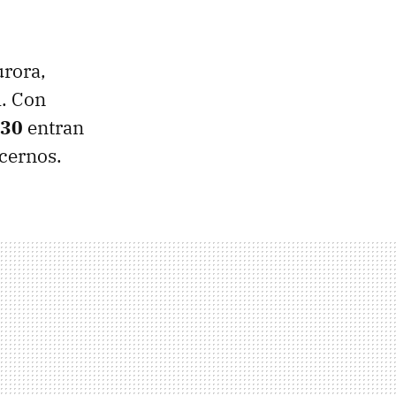
urora,
h. Con
530
entran
cernos.