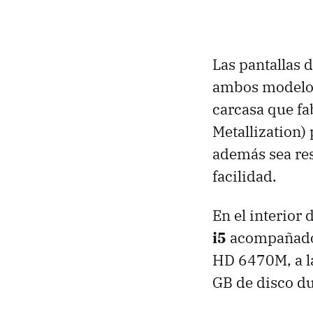
Las pantallas 
ambos modelos
carcasa que fa
Metallization)
además sea res
facilidad.
En el interior 
i5
acompañados 
HD 6470M, a l
GB de disco du