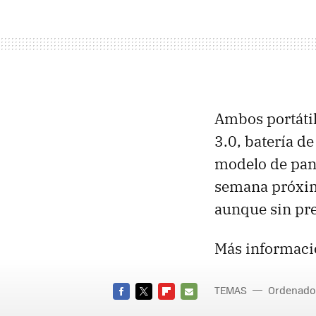
Ambos portáti
3.0, batería de
modelo de pant
semana próxim
aunque sin pre
Más informaci
TEMAS
Ordenado
FACEBOOK
TWITTER
FLIPBOARD
E-