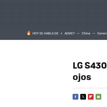
HOY SE HABLA DE
AEMET
China
Gener
LG S430
ojos
FACEBOOK
TWITTER
FLIPBOARD
E-