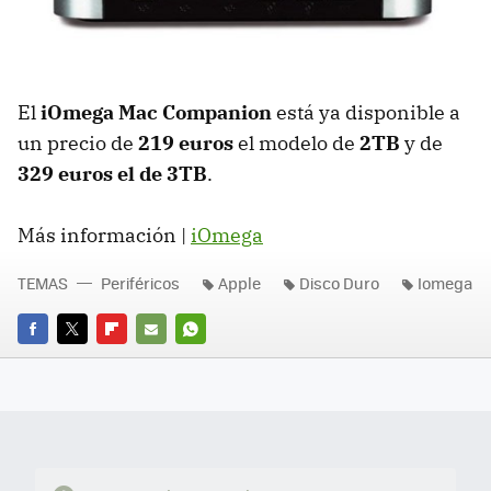
El
iOmega Mac Companion
está ya disponible a
un precio de
219 euros
el modelo de
2TB
y de
329 euros el de 3TB
.
Más información |
iOmega
TEMAS
Periféricos
Apple
Disco Duro
Iomega
FACEBOOK
TWITTER
FLIPBOARD
E-
WHATSAPP
MAIL