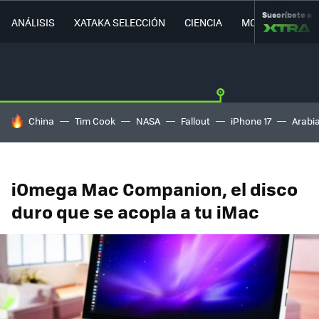
Suscríbete a
ANÁLISIS
XATAKA SELECCIÓN
CIENCIA
MOVILIDAD
HOY SE HABLA DE
China
Tim Cook
NASA
Fallout
iPhone 17
Arabi
iOmega Mac Companion, el disco
duro que se acopla a tu iMac