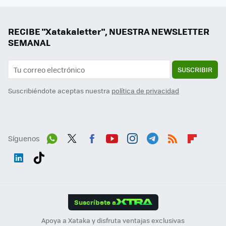
RECIBE "Xatakaletter", NUESTRA NEWSLETTER
SEMANAL
SUSCRIBIR
Suscribiéndote aceptas nuestra
política de privacidad
Síguenos
Wh
Twit
Fac
You
Inst
Tele
RSS
Flip
ats
ter
ebo
tub
agr
gra
boa
Link
Tikt
App
ok
e
am
m
rd
edI
ok
Suscríbete a
n
Apoya a Xataka y disfruta ventajas exclusivas