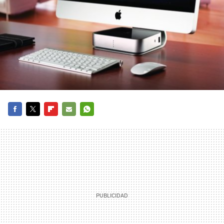
FACEBOOK
TWITTER
FLIPBOARD
E-
WHATSAPP
MAIL