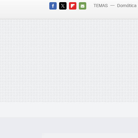
TEMAS
Domótica
FACEBOOK
TWITTER
FLIPBOARD
E-
MAIL