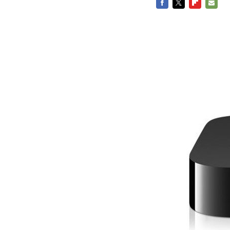
FACEBOOK
TWITTER
FLIPBOARD
E-
MAIL