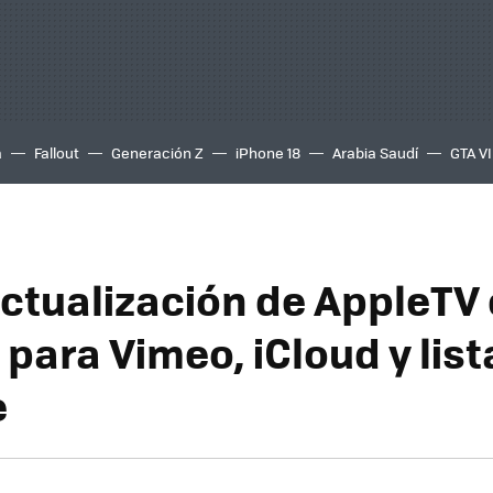
a
Fallout
Generación Z
iPhone 18
Arabia Saudí
GTA VI
ctualización de AppleTV
para Vimeo, iCloud y list
e