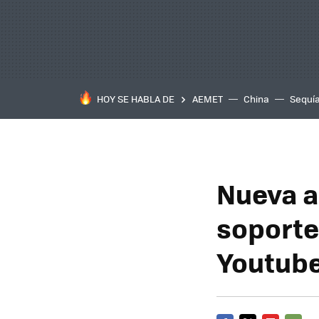
HOY SE HABLA DE
AEMET
China
Sequí
Nueva a
soporte 
Youtub