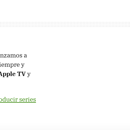
enzamos a
siempre y
Apple TV
y
oducir series