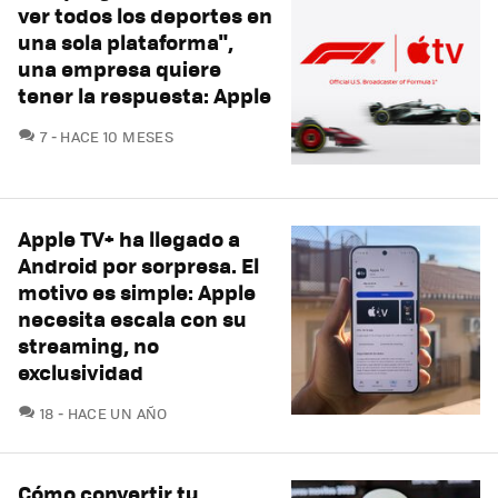
ver todos los deportes en
una sola plataforma",
una empresa quiere
tener la respuesta: Apple
COMENTARIOS
7
HACE 10 MESES
Apple TV+ ha llegado a
Android por sorpresa. El
motivo es simple: Apple
necesita escala con su
streaming, no
exclusividad
COMENTARIOS
18
HACE UN AÑO
Cómo convertir tu