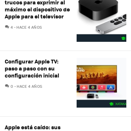
trucos para exprimir al
máximo el dispositivo de
Apple para el televisor
COMENTARIOS
4
HACE 4 AÑOS
Configurar Apple TV:
paso a paso con su
configuración inicial
COMENTARIOS
0
HACE 4 AÑOS
Apple está caído: sus