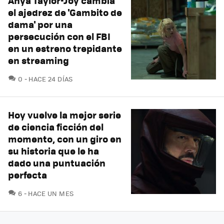
Anya Taylor-Joy cambia
el ajedrez de 'Gambito de
dama' por una
persecución con el FBI
en un estreno trepidante
en streaming
COMENTARIOS
0
HACE 24 DÍAS
Hoy vuelve la mejor serie
de ciencia ficción del
momento, con un giro en
su historia que le ha
dado una puntuación
perfecta
COMENTARIOS
6
HACE UN MES