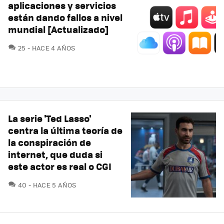
aplicaciones y servicios
están dando fallos a nivel
mundial [Actualizado]
COMENTARIOS
25
HACE 4 AÑOS
La serie 'Ted Lasso'
centra la última teoría de
la conspiración de
internet, que duda si
este actor es real o CGI
COMENTARIOS
40
HACE 5 AÑOS