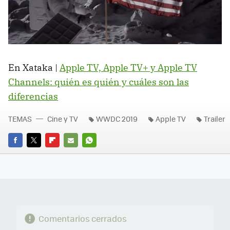
En Xataka |
Apple TV, Apple TV+ y Apple TV
Channels: quién es quién y cuáles son las
diferencias
TEMAS
Cine y TV
WWDC 2019
Apple TV
Trailer
FACEBOOK
TWITTER
FLIPBOARD
E-
WHATSAPP
MAIL
Comentarios cerrados