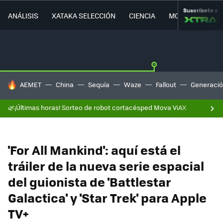
Suscríbete a
ANÁLISIS
XATAKA SELECCIÓN
CIENCIA
MOVILIDAD
HOY SE HABLA DE
AEMET
China
Sequía
Waze
Fallout
Generació
🌿¡Últimas horas! Sorteo de robot cortacésped Mova ViAX
'For All Mankind': aquí está el
tráiler de la nueva serie espacial
del guionista de 'Battlestar
Galactica' y 'Star Trek' para Apple
TV+