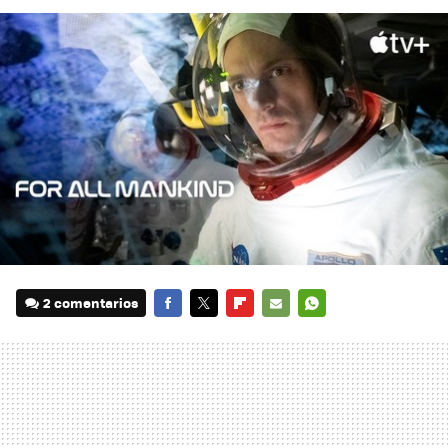
2 comentarios
FACEBOOK
TWITTER
FLIPBOARD
E-
WHATSAPP
MAIL