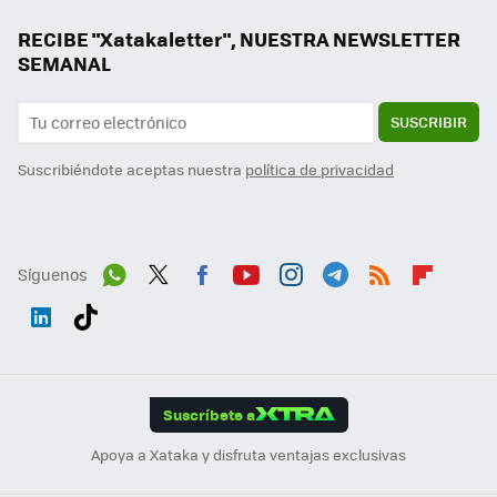
RECIBE "Xatakaletter", NUESTRA NEWSLETTER
SEMANAL
SUSCRIBIR
Suscribiéndote aceptas nuestra
política de privacidad
Síguenos
Wh
Twit
Fac
You
Inst
Tele
RSS
Flip
ats
ter
ebo
tub
agr
gra
boa
Link
Tikt
App
ok
e
am
m
rd
edI
ok
Suscríbete a
n
Apoya a Xataka y disfruta ventajas exclusivas