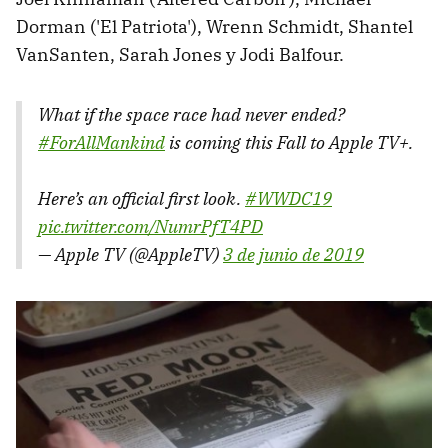
Dorman ('El Patriota'), Wrenn Schmidt, Shantel
VanSanten, Sarah Jones y Jodi Balfour.
What if the space race had never ended?
#ForAllMankind
is coming this Fall to Apple TV+.
Here’s an official first look.
#WWDC19
pic.twitter.com/NumrPfT4PD
— Apple TV (@AppleTV)
3 de junio de 2019