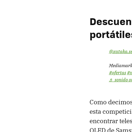
Descuent
portátil
@xataka.se
Mediamark 
#ofertas
#m
♬ sonido or
Como decimos,
esta competici
encontrar teles
OLED de Sams