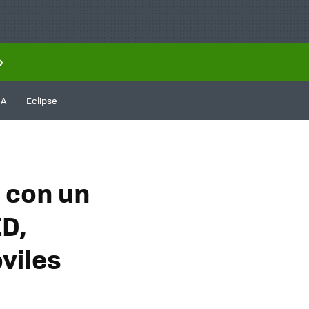
IA
Eclipse
 con un
ED,
viles