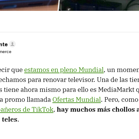
nte
mmerce
ecir que
estamos en pleno Mundial
, un momen
hamos para renovar televisor. Una de las ti
s tiene ahora mismo para ello es MediaMarkt 
una promo llamada
Ofertas Mundial
. Pero, como
añeros de TikTok
,
hay muchos más chollos
 teles
.