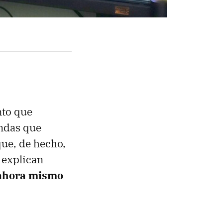
to que
endas que
que, de hecho,
 explican
 ahora mismo