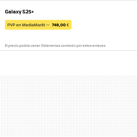
Galaxy S25+
PVP en MediaMarkt —
749,00
€
El precio podría variar. Obtenemos comisión por estos enlaces