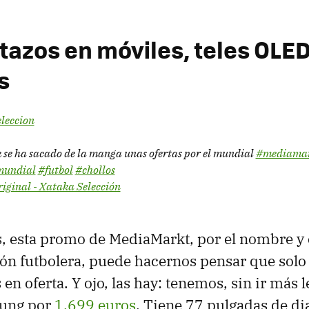
azos en móviles, teles OLED
es
leccion
se ha sacado de la manga unas ofertas por el mundial
#mediama
undial
#futbol
#chollos
iginal - Xataka Selección
 esta promo de MediaMarkt, por el nombre y 
ón futbolera, puede hacernos pensar que solo
 en oferta. Y ojo, las hay: tenemos, sin ir más 
ung por
1.699 euros
. Tiene 77 pulgadas de d