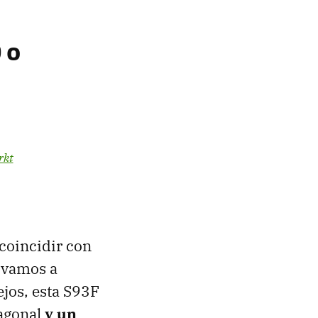
 o
rkt
coincidir con
 vamos a
lejos, esta S93F
iagonal
y un